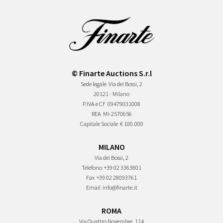
© Finarte Auctions S.r.l
Sede legale
Via dei Bossi, 2
20121 - Milano
P.IVA e CF
09479031008
REA
MI-2570656
Capitale Sociale
€ 100.000
MILANO
Via dei Bossi, 2
Telefono
+39 02 3363801
Fax
+39 02 28093761
Email
info@finarte.it
ROMA
Via Quattro Novembre, 114