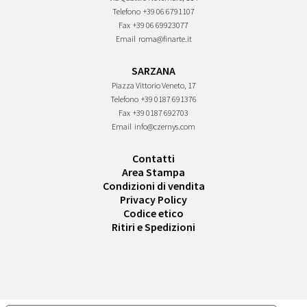
Telefono
+39 06 6791107
Fax
+39 06 69923077
Email
roma@finarte.it
SARZANA
Piazza Vittorio Veneto, 17
Telefono
+39 0187 691376
Fax
+39 0187 692703
Email
info@czernys.com
Contatti
Area Stampa
Condizioni di vendita
Privacy Policy
Codice etico
Ritiri e Spedizioni