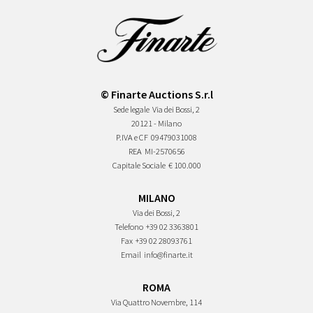
© Finarte Auctions S.r.l
Sede legale
Via dei Bossi, 2
20121 - Milano
P.IVA e CF
09479031008
REA
MI-2570656
Capitale Sociale
€ 100.000
MILANO
Via dei Bossi, 2
Telefono
+39 02 3363801
Fax
+39 02 28093761
Email
info@finarte.it
ROMA
Via Quattro Novembre, 114