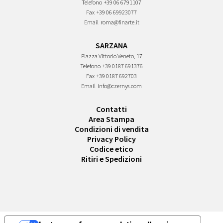
Telefono
+39 06 6791107
Fax
+39 06 69923077
Email
roma@finarte.it
SARZANA
Piazza Vittorio Veneto, 17
Telefono
+39 0187 691376
Fax
+39 0187 692703
Email
info@czernys.com
Contatti
Area Stampa
Condizioni di vendita
Privacy Policy
Codice etico
Ritiri e Spedizioni