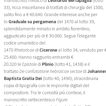
manoscritto medico di
Leonardo Bertapaglia
(lotto
33), ricca miscellanea di trattati di chirurgia del 1500,
salito fino a € 40.640. Grande interesse anche per
lo
Graduale su pergamena
del 1470 al lotto 39,
splendidamente miniato in ambito fiorentino,
aggiudicato per più di € 30.000. Segue l’elegante
codice umanistico del
1470
Rhetoricae
di
Cicerone
al lotto 34, venduto per 
25.400. Hanno raggiunto entrambi €
20.320 le
Epistole
di
Plinio
(lotto 41, 1438) e il
trattato
De confutatione hebraicae sectae
di
Johanne
Baptista Gratia Dei
(lotto 40, 1490), straordinaria
copia di tipografia con le impronte digitali del
compositore. Tra le curiosità più contese, il
manoscritto settecentesco
Figure