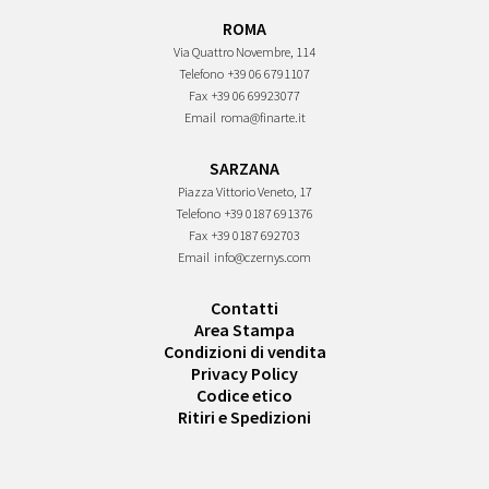
ROMA
Via Quattro Novembre, 114
Telefono
+39 06 6791107
Fax
+39 06 69923077
Email
roma@finarte.it
SARZANA
Piazza Vittorio Veneto, 17
Telefono
+39 0187 691376
Fax
+39 0187 692703
Email
info@czernys.com
Contatti
Area Stampa
Condizioni di vendita
Privacy Policy
Codice etico
Ritiri e Spedizioni