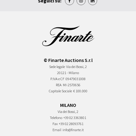
Seguici su:
© Finarte Auctions S.r.l
Sede legale
Via dei Bossi, 2
20121 - Milano
P.IVA e CF
09479031008
REA
MI-2570656
Capitale Sociale
€ 100.000
MILANO
Via dei Bossi, 2
Telefono
+39 02 3363801
Fax
+39 02 28093761
Email
info@finarte.it