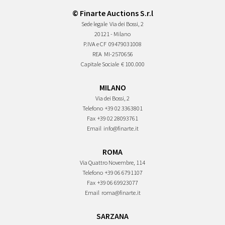
© Finarte Auctions S.r.l
Sede legale
Via dei Bossi, 2
20121 - Milano
P.IVA e CF
09479031008
REA
MI-2570656
Capitale Sociale
€ 100.000
MILANO
Via dei Bossi, 2
Telefono
+39 02 3363801
Fax
+39 02 28093761
Email
info@finarte.it
ROMA
Via Quattro Novembre, 114
Telefono
+39 06 6791107
Fax
+39 06 69923077
Email
roma@finarte.it
SARZANA