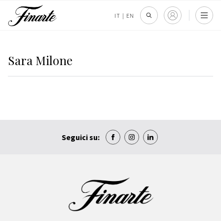
IT
|
EN
Sara Milone
Seguici su: