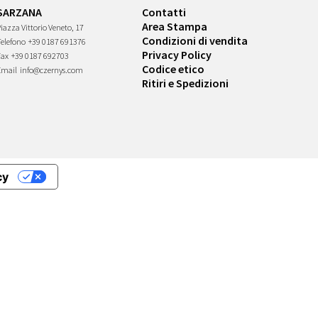
SARZANA
Contatti
Area Stampa
iazza Vittorio Veneto, 17
Condizioni di vendita
Telefono
+39 0187 691376
Privacy Policy
Fax
+39 0187 692703
Codice etico
Email
info@czernys.com
Ritiri e Spedizioni
cy