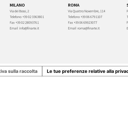
MILANO
ROMA
Via dei Bossi, 2
Via Quattro Novembre, 114
P
Telefono
+39 02 3363801
Telefono
+39 06 6791107
Fax
+39 02 28093761
Fax
+39 06 69923077
Email
info@finarte.it
Email
roma@finarte.it
iva sulla raccolta
Le tue preferenze relative alla priva