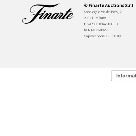
© Finarte Auctions S.r.l
Sede legale
Via dei Bossi, 2
20121 - Milano
P.IVA e CF
09479031008
REA
MI-2570656
Capitale Sociale
€ 100.000
Informat