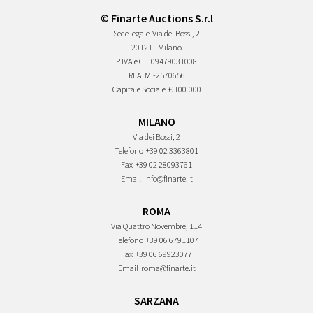
© Finarte Auctions S.r.l
Sede legale
Via dei Bossi, 2
20121 - Milano
P.IVA e CF
09479031008
REA
MI-2570656
Capitale Sociale
€ 100.000
MILANO
Via dei Bossi, 2
Telefono
+39 02 3363801
Fax
+39 02 28093761
Email
info@finarte.it
ROMA
Via Quattro Novembre, 114
Telefono
+39 06 6791107
Fax
+39 06 69923077
Email
roma@finarte.it
SARZANA