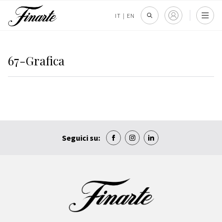
IT
|
EN
67-Grafica
Seguici su: