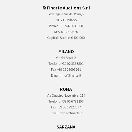
© Finarte Auctions S.r.l
Sede legale
Via dei Bossi, 2
20121 - Milano
P.IVA e CF
09479031008
REA
MI-2570656
Capitale Sociale
€ 100.000
MILANO
Via dei Bossi, 2
Telefono
+39 02 3363801
Fax
+39 02 28093761
Email
info@finarte.it
ROMA
Via Quattro Novembre, 114
Telefono
+39 06 6791107
Fax
+39 06 69923077
Email
roma@finarte.it
SARZANA