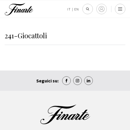
IT
|
EN
241-Giocattoli
Seguici su: