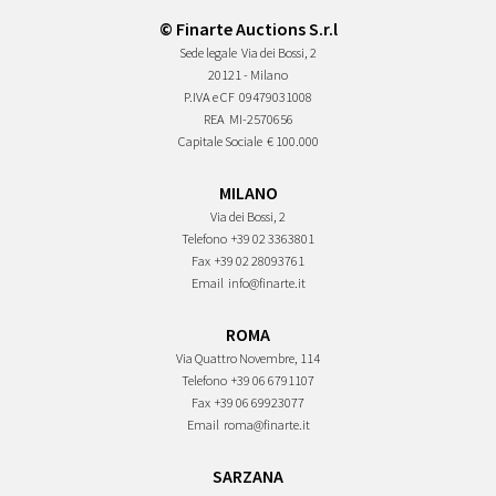
© Finarte Auctions S.r.l
Sede legale
Via dei Bossi, 2
20121 - Milano
P.IVA e CF
09479031008
REA
MI-2570656
Capitale Sociale
€ 100.000
MILANO
Via dei Bossi, 2
Telefono
+39 02 3363801
Fax
+39 02 28093761
Email
info@finarte.it
ROMA
Via Quattro Novembre, 114
Telefono
+39 06 6791107
Fax
+39 06 69923077
Email
roma@finarte.it
SARZANA