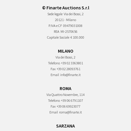
© Finarte Auctions S.r.l
Sede legale
Via dei Bossi, 2
20121 - Milano
P.IVA e CF
09479031008
REA
MI-2570656
Capitale Sociale
€ 100.000
MILANO
Via dei Bossi, 2
Telefono
+39 02 3363801
Fax
+39 02 28093761
Email
info@finarte.it
ROMA
Via Quattro Novembre, 114
Telefono
+39 06 6791107
Fax
+39 06 69923077
Email
roma@finarte.it
SARZANA