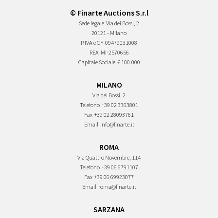
© Finarte Auctions S.r.l
Sede legale
Via dei Bossi, 2
20121 - Milano
P.IVA e CF
09479031008
REA
MI-2570656
Capitale Sociale
€ 100.000
MILANO
Via dei Bossi, 2
Telefono
+39 02 3363801
Fax
+39 02 28093761
Email
info@finarte.it
ROMA
Via Quattro Novembre, 114
Telefono
+39 06 6791107
Fax
+39 06 69923077
Email
roma@finarte.it
SARZANA