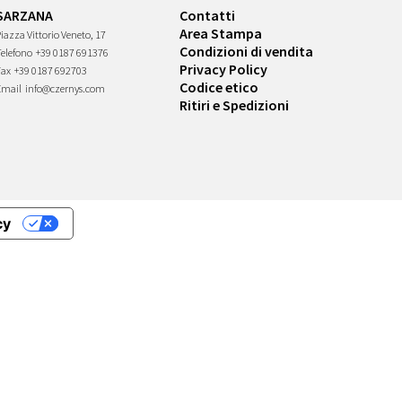
SARZANA
Contatti
Area Stampa
iazza Vittorio Veneto, 17
Condizioni di vendita
Telefono
+39 0187 691376
Privacy Policy
Fax
+39 0187 692703
Codice etico
Email
info@czernys.com
Ritiri e Spedizioni
cy