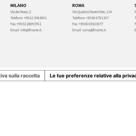
MILANO
ROMA
Via dei Bossi, 2
Via Quattro Novembre, 114
P
Telefono
+39 02 3363801
Telefono
+39 06 6791107
Fax
+39 02 28093761
Fax
+39 06 69923077
Email
info@finarte.it
Email
roma@finarte.it
iva sulla raccolta
Le tue preferenze relative alla priva