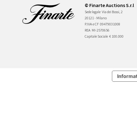
© Finarte Auctions S.r.l
Sede legale
Via dei Bossi, 2
20121 - Milano
P.IVA e CF
09479031008
REA
MI-2570656
Capitale Sociale
€ 100.000
Informat