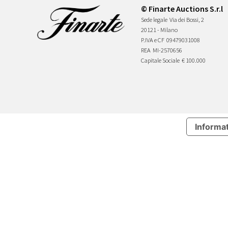
© Finarte Auctions S.r.l
Sede legale
Via dei Bossi, 2
20121 - Milano
P.IVA e CF
09479031008
REA
MI-2570656
Capitale Sociale
€ 100.000
Informat