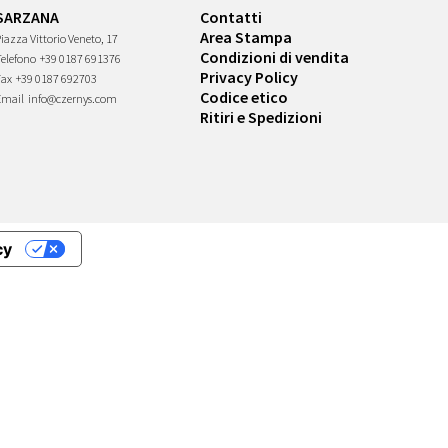
SARZANA
Contatti
Area Stampa
iazza Vittorio Veneto, 17
Condizioni di vendita
Telefono
+39 0187 691376
Privacy Policy
Fax
+39 0187 692703
Codice etico
Email
info@czernys.com
Ritiri e Spedizioni
cy