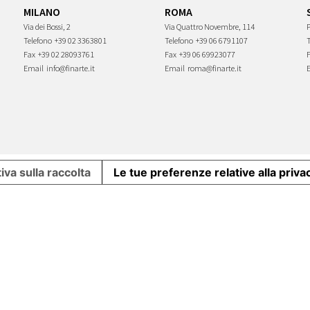
MILANO
ROMA
Via dei Bossi, 2
Via Quattro Novembre, 114
P
Telefono
+39 02 3363801
Telefono
+39 06 6791107
Fax
+39 02 28093761
Fax
+39 06 69923077
Email
info@finarte.it
Email
roma@finarte.it
iva sulla raccolta
Le tue preferenze relative alla priva