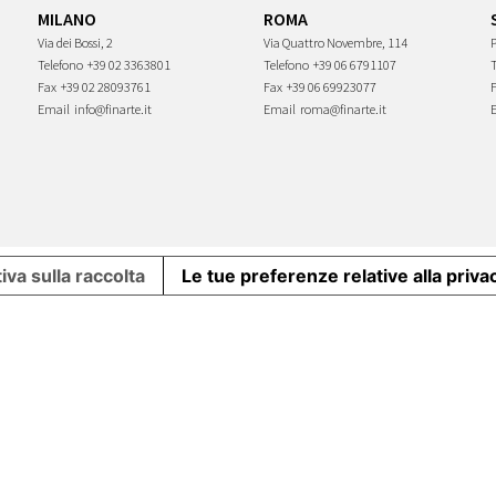
MILANO
ROMA
Via dei Bossi, 2
Via Quattro Novembre, 114
P
Telefono
+39 02 3363801
Telefono
+39 06 6791107
Fax
+39 02 28093761
Fax
+39 06 69923077
Email
info@finarte.it
Email
roma@finarte.it
iva sulla raccolta
Le tue preferenze relative alla priva