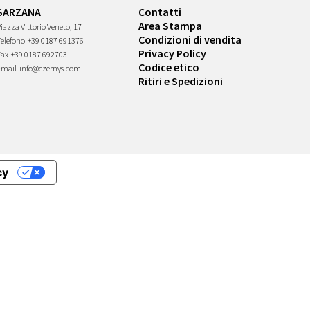
SARZANA
Contatti
Area Stampa
iazza Vittorio Veneto, 17
Condizioni di vendita
Telefono
+39 0187 691376
Privacy Policy
Fax
+39 0187 692703
Codice etico
Email
info@czernys.com
Ritiri e Spedizioni
cy