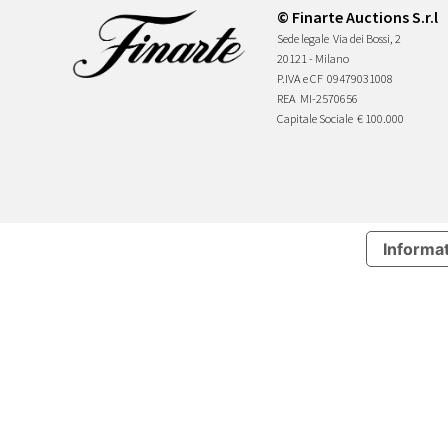
© Finarte Auctions S.r.l
Sede legale
Via dei Bossi, 2
20121 - Milano
P.IVA e CF
09479031008
REA
MI-2570656
Capitale Sociale
€ 100.000
Informat