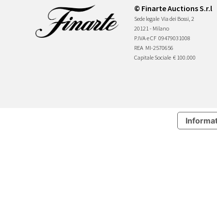
© Finarte Auctions S.r.l
Sede legale
Via dei Bossi, 2
20121 - Milano
P.IVA e CF
09479031008
REA
MI-2570656
Capitale Sociale
€ 100.000
Informat