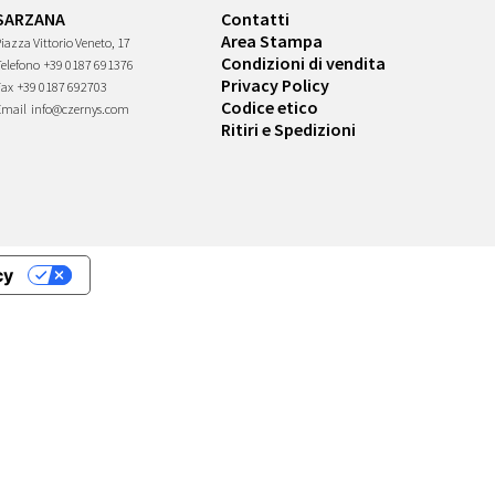
SARZANA
Contatti
Area Stampa
iazza Vittorio Veneto, 17
Condizioni di vendita
Telefono
+39 0187 691376
Privacy Policy
Fax
+39 0187 692703
Codice etico
Email
info@czernys.com
Ritiri e Spedizioni
cy