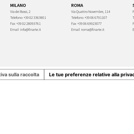
MILANO
ROMA
Via dei Bossi, 2
Via Quattro Novembre, 114
P
Telefono
+39 02 3363801
Telefono
+39 06 6791107
Fax
+39 02 28093761
Fax
+39 06 69923077
Email
info@finarte.it
Email
roma@finarte.it
iva sulla raccolta
Le tue preferenze relative alla priva