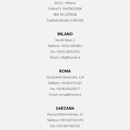
20121 - Milano
P.IVA e CF
09479031008
REA
MI-2570656
Capitale Sociale
€ 100.000
MILANO
Via dei Bossi, 2
Telefono
+39 02 3363801
Fax
+39 02 28093761
Email
info@finarte.it
ROMA
Via Quattro Novembre, 114
Telefono
+39 06 6791107
Fax
+39 06 69923077
Email
roma@finarte.it
SARZANA
Piazza Vittorio Veneto, 17
Telefono
+39 0187 691376
Fax
+39 0187 692703