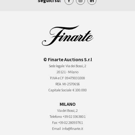
Seguici su:
© Finarte Auctions S.r.l
Sede legale
Via dei Bossi, 2
20121 - Milano
P.IVA e CF
09479031008
REA
MI-2570656
Capitale Sociale
€ 100.000
MILANO
Via dei Bossi, 2
Telefono
+39 02 3363801
Fax
+39 02 28093761
Email
info@finarte.it