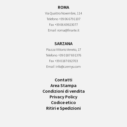
ROMA
Via Quattro Novembre, 114
Telefono
+39 06 6791107
Fax
+39 06 69923077
Email
roma@finarte.it
SARZANA
Piazza Vittorio Veneto, 17
Telefono
+39 0187 691376
Fax
+39 0187 692703
Email
info@czernys.com
Contatti
Area Stampa
Condizioni di vendita
Privacy Policy
Codice etico
Ritiri e Spedizioni