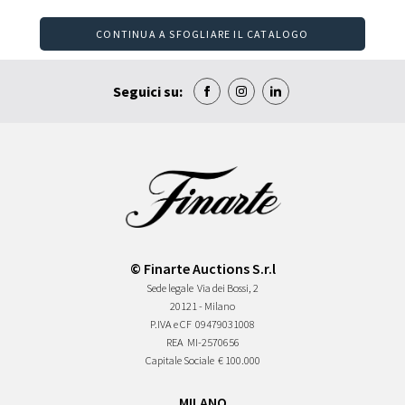
CONTINUA A SFOGLIARE IL CATALOGO
Seguici su:
© Finarte Auctions S.r.l
Sede legale
Via dei Bossi, 2
20121 - Milano
P.IVA e CF
09479031008
REA
MI-2570656
Capitale Sociale
€ 100.000
MILANO