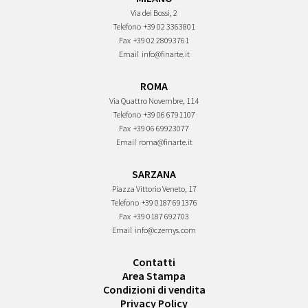
Via dei Bossi, 2
Telefono
+39 02 3363801
Fax
+39 02 28093761
Email
info@finarte.it
ROMA
Via Quattro Novembre, 114
Telefono
+39 06 6791107
Fax
+39 06 69923077
Email
roma@finarte.it
SARZANA
Piazza Vittorio Veneto, 17
Telefono
+39 0187 691376
Fax
+39 0187 692703
Email
info@czernys.com
Contatti
Area Stampa
Condizioni di vendita
Privacy Policy