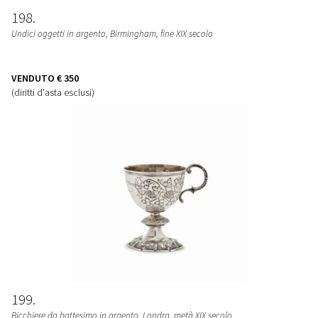
198
Undici oggetti in argento, Birmingham, fine XIX secolo
VENDUTO
€ 350
(diritti d'asta esclusi)
199
Bicchiere da battesimo in argento, Londra, metà XIX secolo