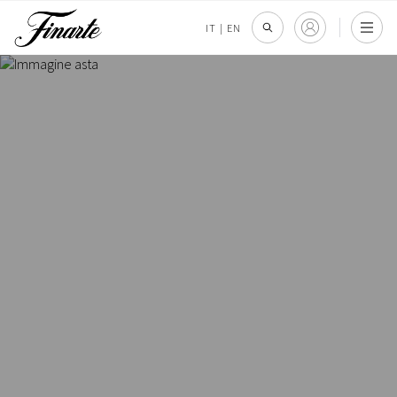
IT
|
EN