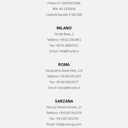
P.IVA e CF
09479031008
REA
MI-2570656
Capitale Sociale
€ 100.000
MILANO
Via dei Bossi, 2
Telefono
+39 02 3363801
Fax
+39 02 28093761
Email
info@finarte.it
ROMA
Via Quattro Novembre, 114
Telefono
+39 06 6791107
Fax
+39 06 69923077
Email
roma@finarte.it
SARZANA
Piazza Vittorio Veneto, 17
Telefono
+39 0187 691376
Fax
+39 0187 692703
Email
info@czernys.com