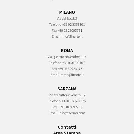
MILANO
Via dei Bossi, 2
Telefono
+39 02 3363801
Fax
+39 02 28093761
Email
info@finarte.it
ROMA
Via Quattro Novembre, 114
Telefono
+39 06 6791107
Fax
+39 06 69923077
Email
roma@finarte.it
SARZANA
Piazza Vittorio Veneto, 17
Telefono
+39 0187 691376
Fax
+39 0187 692703
Email
info@czernys.com
Contatti
Area Stampa