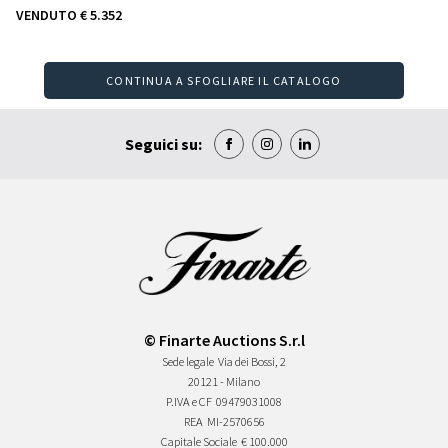
VENDUTO
€ 5.352
CONTINUA A SFOGLIARE IL CATALOGO
Seguici su:
© Finarte Auctions S.r.l
Sede legale
Via dei Bossi, 2
20121 - Milano
P.IVA e CF
09479031008
REA
MI-2570656
Capitale Sociale
€ 100.000