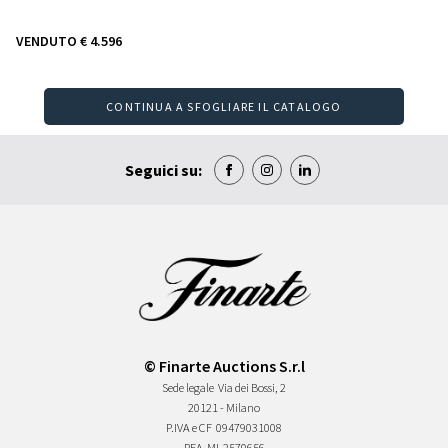
VENDUTO
€ 4.596
CONTINUA A SFOGLIARE IL CATALOGO
Seguici su:
© Finarte Auctions S.r.l
Sede legale
Via dei Bossi, 2
20121 - Milano
P.IVA e CF
09479031008
REA
MI-2570656