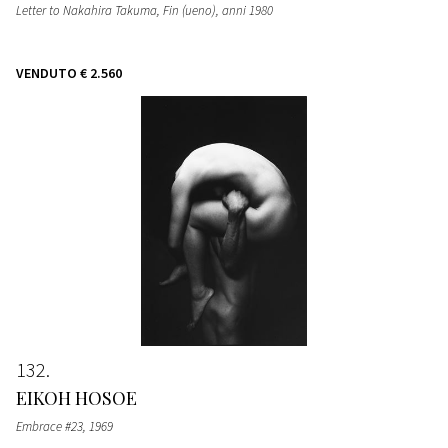
Letter to Nakahira Takuma, Fin (ueno)
, anni 1980
VENDUTO
€ 2.560
132
EIKOH HOSOE
Embrace #23
, 1969