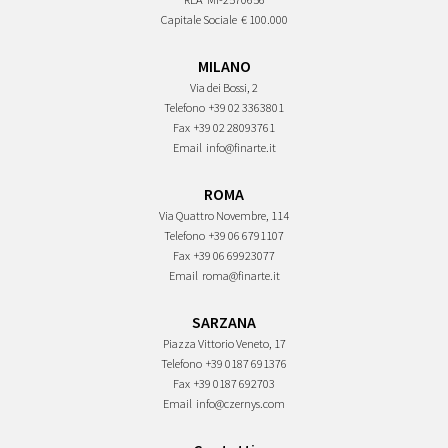
Capitale Sociale
€ 100.000
MILANO
Via dei Bossi, 2
Telefono
+39 02 3363801
Fax
+39 02 28093761
Email
info@finarte.it
ROMA
Via Quattro Novembre, 114
Telefono
+39 06 6791107
Fax
+39 06 69923077
Email
roma@finarte.it
SARZANA
Piazza Vittorio Veneto, 17
Telefono
+39 0187 691376
Fax
+39 0187 692703
Email
info@czernys.com