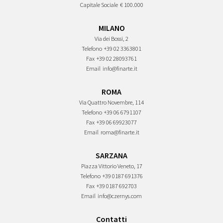
Capitale Sociale
€ 100.000
MILANO
Via dei Bossi, 2
Telefono
+39 02 3363801
Fax
+39 02 28093761
Email
info@finarte.it
ROMA
Via Quattro Novembre, 114
Telefono
+39 06 6791107
Fax
+39 06 69923077
Email
roma@finarte.it
SARZANA
Piazza Vittorio Veneto, 17
Telefono
+39 0187 691376
Fax
+39 0187 692703
Email
info@czernys.com
Contatti