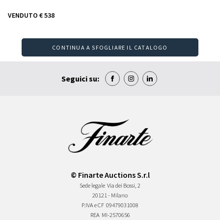
VENDUTO
€ 538
CONTINUA A SFOGLIARE IL CATALOGO
Seguici su:
© Finarte Auctions S.r.l
Sede legale
Via dei Bossi, 2
20121 - Milano
P.IVA e CF
09479031008
REA
MI-2570656