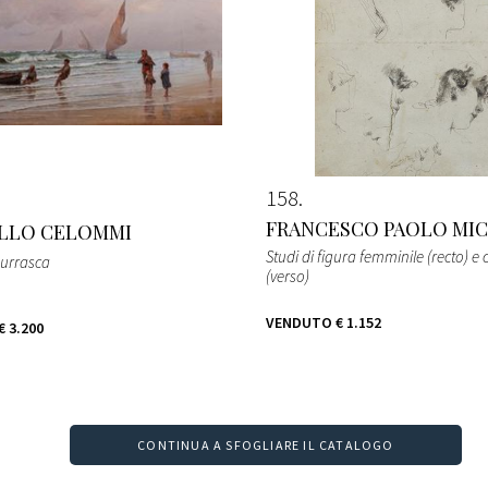
158
FRANCESCO PAOLO MI
LLO CELOMMI
Studi di figura femminile (recto) e
burrasca
(verso)
VENDUTO
€ 1.152
€ 3.200
CONTINUA A SFOGLIARE IL CATALOGO