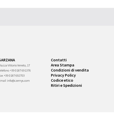
SARZANA
Contatti
Area Stampa
iazza Vittorio Veneto, 17
Condizioni di vendita
Telefono
+39 0187 691376
Privacy Policy
Fax
+39 0187 692703
Codice etico
Email
info@czernys.com
Ritiri e Spedizioni