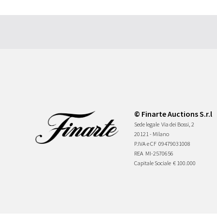
© Finarte Auctions S.r.l
Sede legale
Via dei Bossi, 2
20121 - Milano
P.IVA e CF
09479031008
REA
MI-2570656
Capitale Sociale
€ 100.000