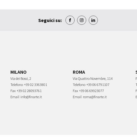
Seguici su:
MILANO
ROMA
Via dei Bossi, 2
Via Quattro Novembre, 114
P
Telefono
+39 02 3363801
Telefono
+39 06 6791107
Fax
+39 02 28093761
Fax
+39 06 69923077
Email
info@finarte.it
Email
roma@finarte.it