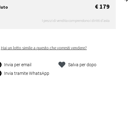
€ 179
duto
I prezzi di vendita comprendono i diritti d'asta
Hai un lotto simile a questo che vorresti vendere?
Invia per email
Salva per dopo
Invia tramite WhatsApp