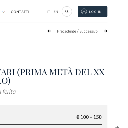
I
CONTATTI
IT
|
EN
LOG IN
/
Precedente
Successivo
TARI (PRIMA METÀ DEL XX
O)
 ferita
€ 100 - 150