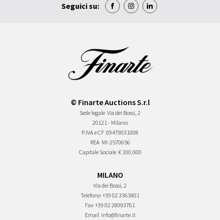
Seguici su:
© Finarte Auctions S.r.l
Sede legale
Via dei Bossi, 2
20121 - Milano
P.IVA e CF
09479031008
REA
MI-2570656
Capitale Sociale
€ 100.000
MILANO
Via dei Bossi, 2
Telefono
+39 02 3363801
Fax
+39 02 28093761
Email
info@finarte.it