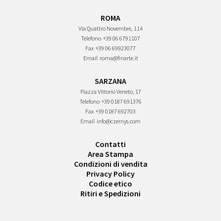
ROMA
Via Quattro Novembre, 114
Telefono
+39 06 6791107
Fax
+39 06 69923077
Email
roma@finarte.it
SARZANA
Piazza Vittorio Veneto, 17
Telefono
+39 0187 691376
Fax
+39 0187 692703
Email
info@czernys.com
Contatti
Area Stampa
Condizioni di vendita
Privacy Policy
Codice etico
Ritiri e Spedizioni