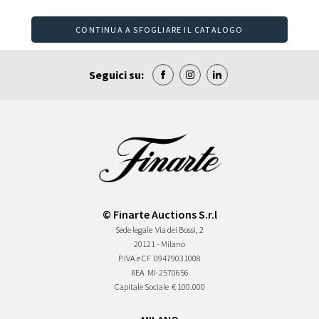
CONTINUA A SFOGLIARE IL CATALOGO
Seguici su:
© Finarte Auctions S.r.l
Sede legale
Via dei Bossi, 2
20121 - Milano
P.IVA e CF
09479031008
REA
MI-2570656
Capitale Sociale
€ 100.000