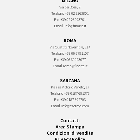
MILANO
Via dei Bossi, 2
Telefono
+39 02 3363801
Fax
+39 02 28093761
Email
info@finarte.it
ROMA
Via Quattro Novembre, 114
Telefono
+39 06 6791107
Fax
+39 06 69923077
Email
roma@finarte.it
SARZANA
Piazza Vittorio Veneto, 17
Telefono
+39 0187 691376
Fax
+39 0187 692703
Email
info@czernys.com
Contatti
Area Stampa
Condizioni di vendita
Privacy Policy