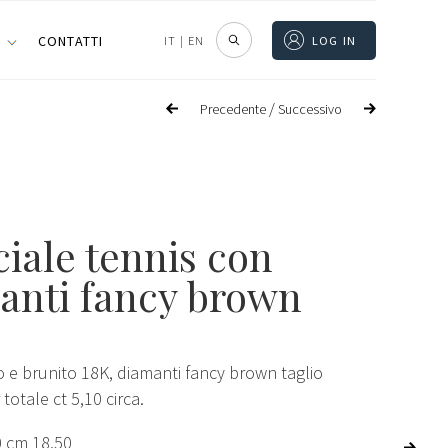
I
CONTATTI
IT
|
EN
LOG IN
/
Precedente
Successivo
iale tennis con
anti fancy brown
o e brunito 18K, diamanti fancy brown taglio
 totale ct 5,10 circa.
0 cm 18,50