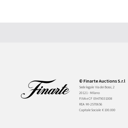
© Finarte Auctions S.r.l
Sede legale
Via dei Bossi, 2
20121 - Milano
P.IVA e CF
09479031008
REA
MI-2570656
Capitale Sociale
€ 100.000