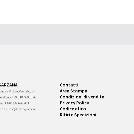
SARZANA
Contatti
Area Stampa
iazza Vittorio Veneto, 17
Condizioni di vendita
Telefono
+39 0187 691376
Privacy Policy
Fax
+39 0187 692703
Codice etico
Email
info@czernys.com
Ritiri e Spedizioni