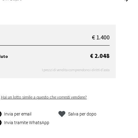
€ 1.400
€ 2.048
duto
I prezzi di vendita comprendono i diritti d'asta
Hai un lotto simile a questo che vorresti vendere?
Invia per email
Salva per dopo
Invia tramite WhatsApp