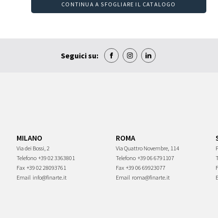
CONTINUA A SFOGLIARE IL CATALOGO
Seguici su:
MILANO
ROMA
Via dei Bossi, 2
Via Quattro Novembre, 114
P
Telefono
+39 02 3363801
Telefono
+39 06 6791107
Fax
+39 02 28093761
Fax
+39 06 69923077
Email
info@finarte.it
Email
roma@finarte.it