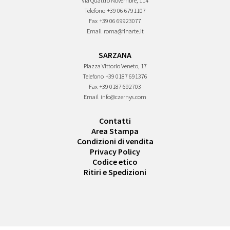
Via Quattro Novembre, 114
Telefono
+39 06 6791107
Fax
+39 06 69923077
Email
roma@finarte.it
SARZANA
Piazza Vittorio Veneto, 17
Telefono
+39 0187 691376
Fax
+39 0187 692703
Email
info@czernys.com
Contatti
Area Stampa
Condizioni di vendita
Privacy Policy
Codice etico
Ritiri e Spedizioni