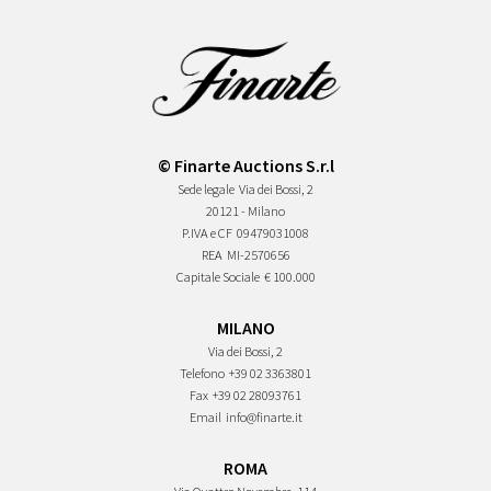
© Finarte Auctions S.r.l
Sede legale
Via dei Bossi, 2
20121 - Milano
P.IVA e CF
09479031008
REA
MI-2570656
Capitale Sociale
€ 100.000
MILANO
Via dei Bossi, 2
Telefono
+39 02 3363801
Fax
+39 02 28093761
Email
info@finarte.it
ROMA