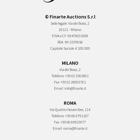
© Finarte Auctions S.r.l
Sede legale
Via dei Bossi, 2
20121 - Milano
P.IVA e CF
09479031008
REA
MI-2570656
Capitale Sociale
€ 100.000
MILANO
Via dei Bossi, 2
Telefono
+39 02 3363801
Fax
+39 02 28093761
Email
info@finarte.it
ROMA
Via Quattro Novembre, 114
Telefono
+39 06 6791107
Fax
+39 06 69923077
Email
roma@finarte.it