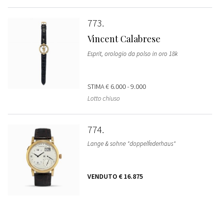
773
Vincent Calabrese
Esprit, orologio da polso in oro 18k
STIMA
€ 6.000 - 9.000
Lotto chiuso
774
Lange & sohne "doppelfederhaus"
VENDUTO
€ 16.875