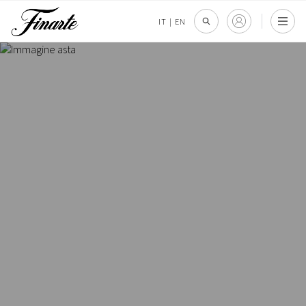
IT
|
EN