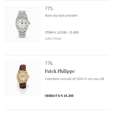
775
Rolex day-date president
STIMA
€ 10.500 - 15.000
Lotto chiuso
776
Patek Philippe
Calendario annuale ref. 5035r in oro rosa 18k
VENDUTO
€ 16.250