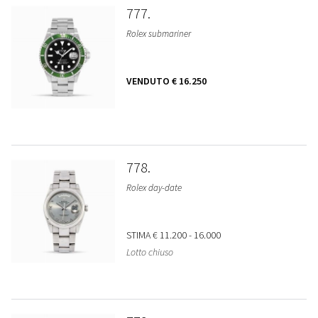
777
Rolex submariner
VENDUTO
€ 16.250
778
Rolex day-date
STIMA
€ 11.200 - 16.000
Lotto chiuso