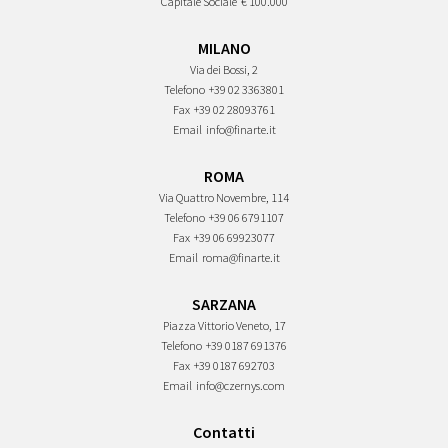
Capitale Sociale
€ 100.000
MILANO
Via dei Bossi, 2
Telefono
+39 02 3363801
Fax
+39 02 28093761
Email
info@finarte.it
ROMA
Via Quattro Novembre, 114
Telefono
+39 06 6791107
Fax
+39 06 69923077
Email
roma@finarte.it
SARZANA
Piazza Vittorio Veneto, 17
Telefono
+39 0187 691376
Fax
+39 0187 692703
Email
info@czernys.com
Contatti