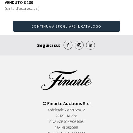
VENDUTO
€ 180
(diritti d'asta esclusi)
CONTINUA A SFOGLIARE IL CATALOGO
Seguici su:
© Finarte Auctions S.r.l
Sede legale
Via dei Bossi, 2
20121 - Milano
P.IVA e CF
09479031008
REA
MI-2570656