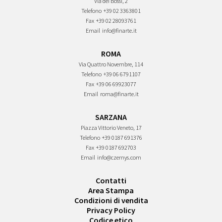
Via dei Bossi, 2
Telefono
+39 02 3363801
Fax
+39 02 28093761
Email
info@finarte.it
ROMA
Via Quattro Novembre, 114
Telefono
+39 06 6791107
Fax
+39 06 69923077
Email
roma@finarte.it
SARZANA
Piazza Vittorio Veneto, 17
Telefono
+39 0187 691376
Fax
+39 0187 692703
Email
info@czernys.com
Contatti
Area Stampa
Condizioni di vendita
Privacy Policy
Codice etico