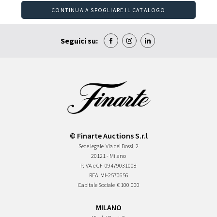
CONTINUA A SFOGLIARE IL CATALOGO
Seguici su:
© Finarte Auctions S.r.l
Sede legale
Via dei Bossi, 2
20121 - Milano
P.IVA e CF
09479031008
REA
MI-2570656
Capitale Sociale
€ 100.000
MILANO