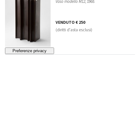
Vaso modello M12
, 1968
VENDUTO
€ 250
(diritti d'asta esclusi)
81
ANGELO MANGIAROTTI
Tris di vasi mod. M44
, 1968
VENDUTO
€ 320
(diritti d'asta esclusi)