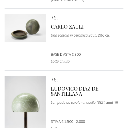
75
CARLO ZAULI
Una scatola in ceramica Zauli
, 1960 ca.
BASE D'ASTA
€ 300
Lotto chiuso
76
LUDOVICO DIAZ DE
SANTILLANA
Lampada da tavolo - modello "832"
, anni '70
STIMA
€ 1.500 - 2.000