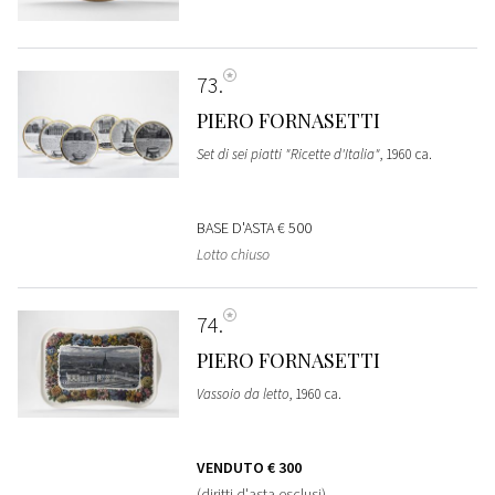
73
PIERO FORNASETTI
Set di sei piatti "Ricette d'Italia"
, 1960 ca.
BASE D'ASTA
€ 500
Lotto chiuso
74
PIERO FORNASETTI
Vassoio da letto
, 1960 ca.
VENDUTO
€ 300
(diritti d'asta esclusi)