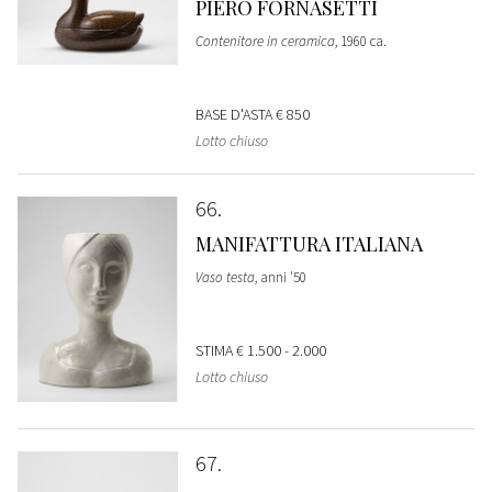
PIERO FORNASETTI
Contenitore in ceramica
, 1960 ca.
BASE D'ASTA
€ 850
Lotto chiuso
66
MANIFATTURA ITALIANA
Vaso testa
, anni '50
STIMA
€ 1.500 - 2.000
Lotto chiuso
67