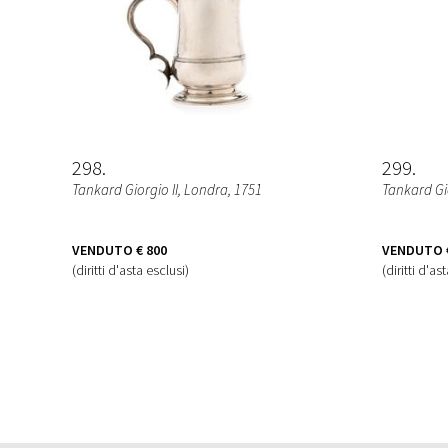
298
299
Tankard Giorgio II
, Londra, 1751
Tankard Gio
VENDUTO
€ 800
VENDUTO
(diritti d'asta esclusi)
(diritti d'as