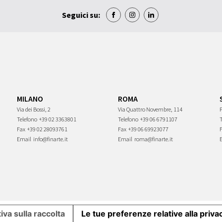
Seguici su:
MILANO
ROMA
Via dei Bossi, 2
Via Quattro Novembre, 114
P
Telefono
+39 02 3363801
Telefono
+39 06 6791107
Fax
+39 02 28093761
Fax
+39 06 69923077
Email
info@finarte.it
Email
roma@finarte.it
iva sulla raccolta
Le tue preferenze relative alla priva