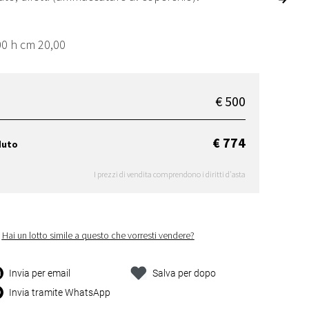
00 h cm 20,00
€ 500
€ 774
duto
I prezzi di vendita comprendono i diritti d'asta
Hai un lotto simile a questo che vorresti vendere?
Invia per email
Salva per dopo
Invia tramite WhatsApp