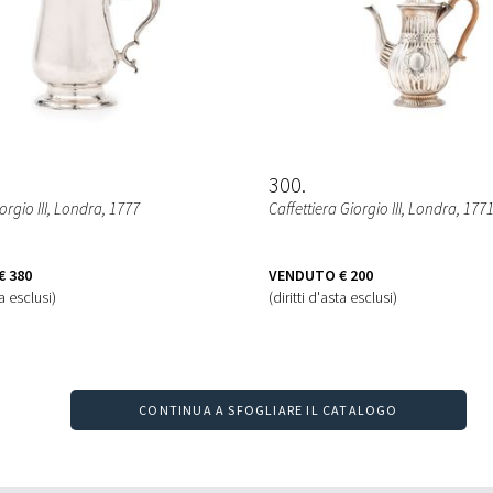
300
rgio III
, Londra, 1777
Caffettiera Giorgio III
, Londra, 177
€ 380
VENDUTO
€ 200
ta esclusi)
(diritti d'asta esclusi)
CONTINUA A SFOGLIARE IL CATALOGO