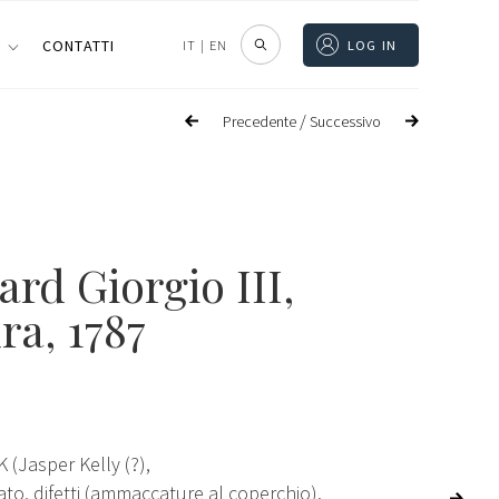
I
CONTATTI
IT
|
EN
LOG IN
/
Precedente
Successivo
rd Giorgio III
,
ra, 1787
K (Jasper Kelly (?),
ato, difetti (ammaccature al coperchio).