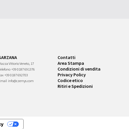
SARZANA
Contatti
Area Stampa
iazza Vittorio Veneto, 17
Condizioni di vendita
Telefono
+39 0187 691376
Privacy Policy
Fax
+39 0187 692703
Codice etico
Email
info@czernys.com
Ritiri e Spedizioni
cy