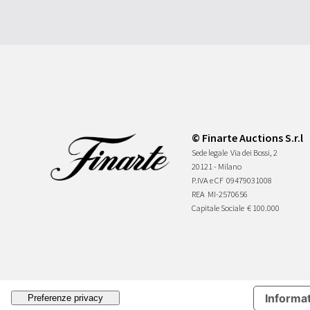
© Finarte Auctions S.r.l
Sede legale
Via dei Bossi, 2
20121 - Milano
P.IVA e CF
09479031008
REA
MI-2570656
Capitale Sociale
€ 100.000
Informat