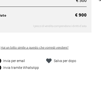
€ 500
€ 900
duto
I prezzi di vendita comprendono i diritti d'asta
Hai un lotto simile a questo che vorresti vendere?
Invia per email
Salva per dopo
Invia tramite WhatsApp