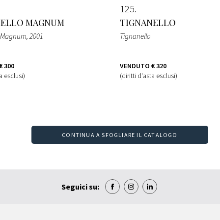
125
NELLO MAGNUM
TIGNANELLO
o Magnum
, 2001
Tignanello
€ 300
VENDUTO
€ 320
ta esclusi)
(diritti d'asta esclusi)
CONTINUA A SFOGLIARE IL CATALOGO
Seguici su: