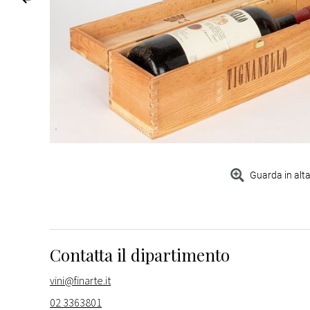
Guarda in alta
Contatta il dipartimento
vini@finarte.it
02 3363801