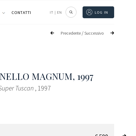
I
CONTATTI
IT
|
EN
LOG IN
/
Precedente
Successivo
ANELLO MAGNUM
, 1997
 Super Tuscan
, 1997