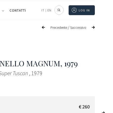
I
CONTATTI
IT
|
EN
LOG IN
/
Precedente
Successivo
ANELLO MAGNUM
, 1979
 Super Tuscan
, 1979
€ 260