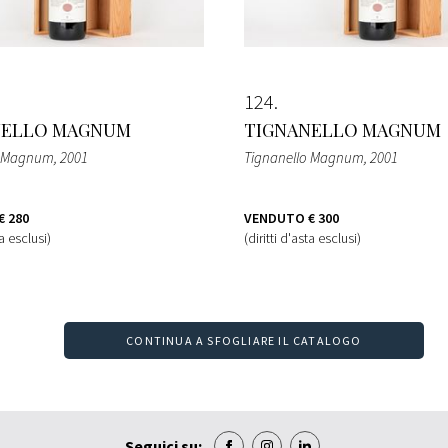
124
NELLO MAGNUM
TIGNANELLO MAGNUM
o Magnum
, 2001
Tignanello Magnum
, 2001
€ 280
VENDUTO
€ 300
ta esclusi)
(diritti d'asta esclusi)
CONTINUA A SFOGLIARE IL CATALOGO
Seguici su: