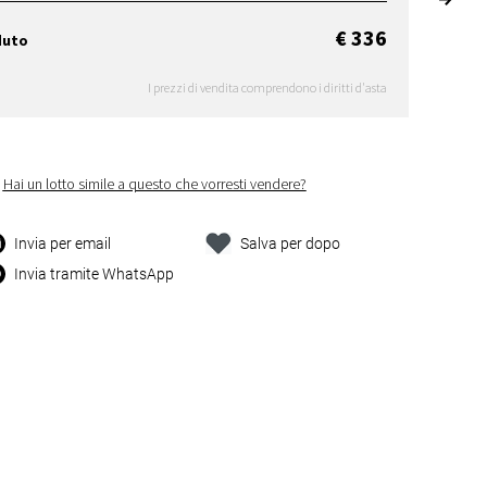
€ 336
duto
I prezzi di vendita comprendono i diritti d'asta
Hai un lotto simile a questo che vorresti vendere?
Invia per email
Salva per dopo
Invia tramite WhatsApp