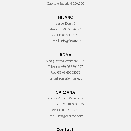
Capitale Sociale
€ 100.000
MILANO
Via dei Bossi, 2
Telefono
+39 02 3363801
Fax
+39 02 28093761
Email
info@finarte.it
ROMA
Via Quattro Novembre, 114
Telefono
+39 06 6791107
Fax
+39 06 69923077
Email
roma@finarte.it
SARZANA
Piazza Vittorio Veneto, 17
Telefono
+39 0187 691376
Fax
+39 0187 692703
Email
info@czernys.com
Contatti