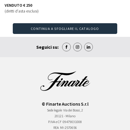
VENDUTO
€ 250
(diritti d'asta esclusi)
CONTINUA A SFOGLIARE IL CATALOGO
Seguici su:
© Finarte Auctions S.r.l
Sede legale
Via dei Bossi, 2
20121 - Milano
P.IVA e CF
09479031008
REA
MI-2570656