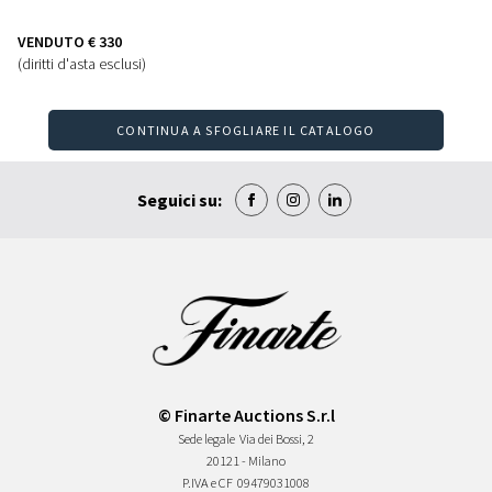
VENDUTO
€ 330
(diritti d'asta esclusi)
CONTINUA A SFOGLIARE IL CATALOGO
Seguici su:
© Finarte Auctions S.r.l
Sede legale
Via dei Bossi, 2
20121 - Milano
P.IVA e CF
09479031008