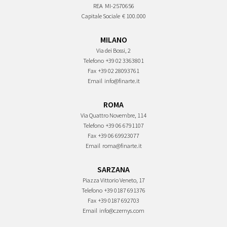
REA
MI-2570656
Capitale Sociale
€ 100.000
MILANO
Via dei Bossi, 2
Telefono
+39 02 3363801
Fax
+39 02 28093761
Email
info@finarte.it
ROMA
Via Quattro Novembre, 114
Telefono
+39 06 6791107
Fax
+39 06 69923077
Email
roma@finarte.it
SARZANA
Piazza Vittorio Veneto, 17
Telefono
+39 0187 691376
Fax
+39 0187 692703
Email
info@czernys.com