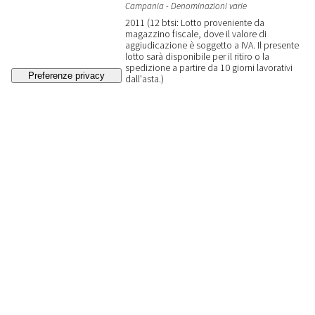
Campania - Denominazioni varie
2011 (12 btsi: Lotto proveniente da
magazzino fiscale, dove il valore di
aggiudicazione è soggetto a IVA. Il presente
lotto sarà disponibile per il ritiro o la
spedizione a partire da 10 giorni lavorativi
dall'asta.)
VENDUTO
€ 240
(diritti d'asta esclusi)
176
GALARDI TERRA DI LAVORO
(12 BT)
Campania - Denominazioni varie
2012 (12 btsi: Lotto proveniente da
magazzino fiscale, dove il valore di
aggiudicazione è soggetto a IVA. Il presente
lotto sarà disponibile per il ritiro o la
spedizione a partire da 10 giorni lavorativi
dall'asta.)