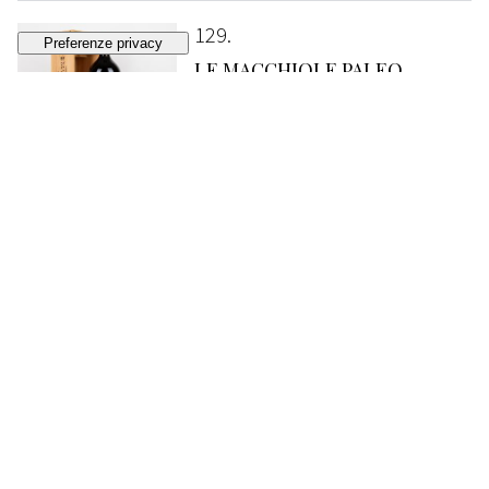
129
LE MACCHIOLE PALEO
ROSSO 3 LITRI
Toscana - Super Tuscan
2001 (1 DMg)
VENDUTO
€ 380
(diritti d'asta esclusi)
130
LE MACCHIOLE PALEO
ROSSO MAGNUM
Toscana - Super Tuscan
2000 (1 Mg) OWC 2001 (1 Mg) OWC
VENDUTO
€ 360