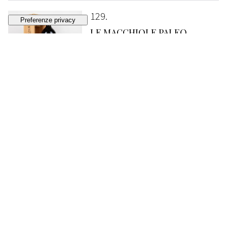
129
LE MACCHIOLE PALEO
ROSSO 3 LITRI
Toscana - Super Tuscan
2001 (1 DMg)
VENDUTO
€ 380
(diritti d'asta esclusi)
130
LE MACCHIOLE PALEO
ROSSO MAGNUM
Toscana - Super Tuscan
2000 (1 Mg) OWC 2001 (1 Mg) OWC
VENDUTO
€ 360