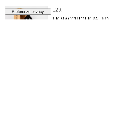
129
LE MACCHIOLE PALEO
ROSSO 3 LITRI
Toscana - Super Tuscan
2001 (1 DMg)
VENDUTO
€ 380
(diritti d'asta esclusi)
130
LE MACCHIOLE PALEO
ROSSO MAGNUM
Toscana - Super Tuscan
2000 (1 Mg) OWC 2001 (1 Mg) OWC
VENDUTO
€ 360