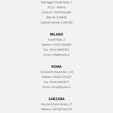
Sede legale
Via dei Bossi, 2
20121 - Milano
P.IVA e CF
09479031008
REA
MI-2570656
Capitale Sociale
€ 100.000
MILANO
Via dei Bossi, 2
Telefono
+39 02 3363801
Fax
+39 02 28093761
Email
info@finarte.it
ROMA
Via Quattro Novembre, 114
Telefono
+39 06 6791107
Fax
+39 06 69923077
Email
roma@finarte.it
SARZANA
Piazza Vittorio Veneto, 17
Telefono
+39 0187 691376