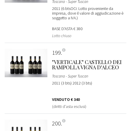
Toscana - Super Tuscan
2011 (6 btsOCi: Lotto proveniente da
impresa, dove il valore di aggiudicazione è
soggetto a IVA.)
BASE D'ASTA
€ 380
Lotto chiuso
199
"VERTICALE" CASTELLO DEI
RAMPOLLA VIGNA D'ALCEO
Toscana - Super Tuscan
2011 (3 bts) 2012 (3 bts)
VENDUTO
€ 340
(diritti d'asta esclusi)
200