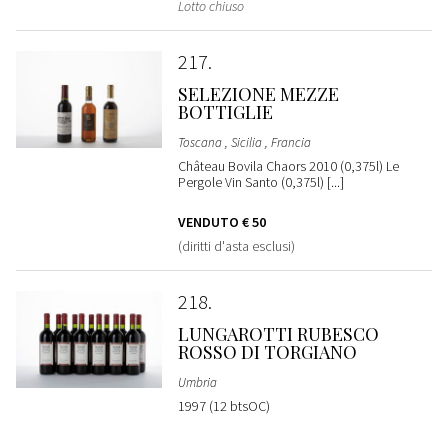
Lotto chiuso
217
SELEZIONE MEZZE
BOTTIGLIE
Toscana , Sicilia , Francia
Château Bovila Chaors 2010 (0,375l) Le
Pergole Vin Santo (0,375l) [...]
VENDUTO
€ 50
(diritti d'asta esclusi)
218
LUNGAROTTI RUBESCO
ROSSO DI TORGIANO
Umbria
1997 (12 btsOC)