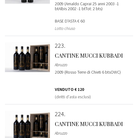
2009 (Arnaldo Caprai 25 anni 2003 -1
btAlbis 2002 -1 btTot: 2 bts)
BASE D'ASTA
€ 60
Lotto chiuso
223
CANTINE MUCCI KUBBADI
Abruzzo
2009 (Rosso Terre di Chieti 6 btsOWC)
VENDUTO
€ 120
(diritti d'asta esclusi)
224
CANTINE MUCCI KUBBADI
Abruzzo