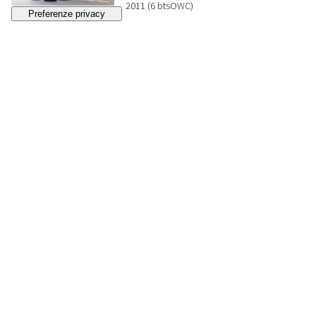
2011 (6 btsOWC)
BASE D'ASTA
€ 120
Lotto chiuso
225
CANTINE MUCCI KUBBADI
MAGNUM
Abruzzo
2007 OWC (1 bt) 2001 (2 Magnum Limited
Edition)
BASE D'ASTA
€ 120
Lotto chiuso
226
SELEZIONE ITALIA
CENTRALE