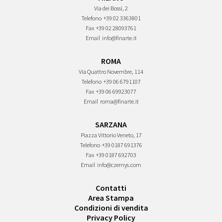
Via dei Bossi, 2
Telefono
+39 02 3363801
Fax
+39 02 28093761
Email
info@finarte.it
ROMA
Via Quattro Novembre, 114
Telefono
+39 06 6791107
Fax
+39 06 69923077
Email
roma@finarte.it
SARZANA
Piazza Vittorio Veneto, 17
Telefono
+39 0187 691376
Fax
+39 0187 692703
Email
info@czernys.com
Contatti
Area Stampa
Condizioni di vendita
Privacy Policy