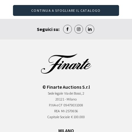
CONTINUA A SFOGLIARE IL CATALOGO
Seguici su:
© Finarte Auctions S.r.l
Sede legale
Via dei Bossi, 2
20121 - Milano
P.IVA e CF
09479031008
REA
MI-2570656
Capitale Sociale
€ 100.000
MILANO