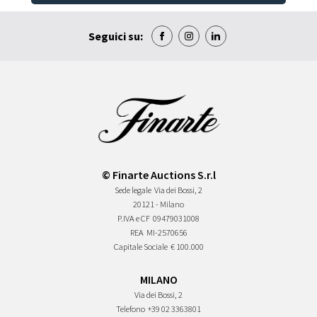
Seguici su:
© Finarte Auctions S.r.l
Sede legale
Via dei Bossi, 2
20121 - Milano
P.IVA e CF
09479031008
REA
MI-2570656
Capitale Sociale
€ 100.000
MILANO
Via dei Bossi, 2
Telefono
+39 02 3363801