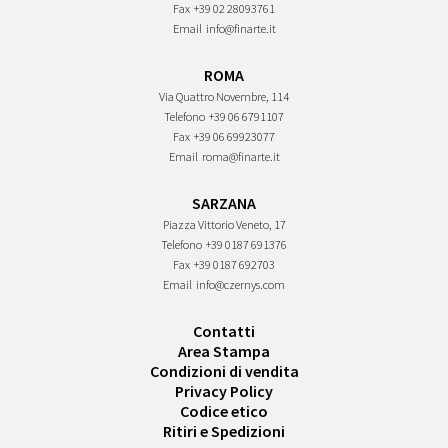
Fax
+39 02 28093761
Email
info@finarte.it
ROMA
Via Quattro Novembre, 114
Telefono
+39 06 6791107
Fax
+39 06 69923077
Email
roma@finarte.it
SARZANA
Piazza Vittorio Veneto, 17
Telefono
+39 0187 691376
Fax
+39 0187 692703
Email
info@czernys.com
Contatti
Area Stampa
Condizioni di vendita
Privacy Policy
Codice etico
Ritiri e Spedizioni