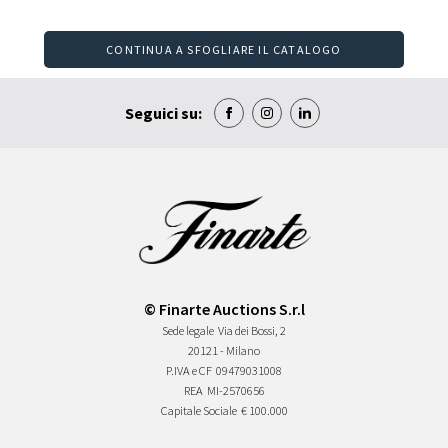
CONTINUA A SFOGLIARE IL CATALOGO
Seguici su:
© Finarte Auctions S.r.l
Sede legale
Via dei Bossi, 2
20121 - Milano
P.IVA e CF
09479031008
REA
MI-2570656
Capitale Sociale
€ 100.000