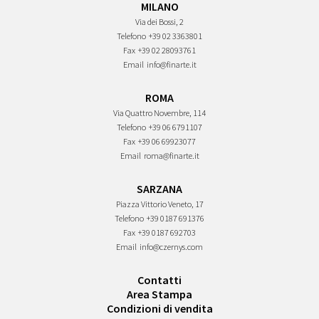
MILANO
Via dei Bossi, 2
Telefono
+39 02 3363801
Fax
+39 02 28093761
Email
info@finarte.it
ROMA
Via Quattro Novembre, 114
Telefono
+39 06 6791107
Fax
+39 06 69923077
Email
roma@finarte.it
SARZANA
Piazza Vittorio Veneto, 17
Telefono
+39 0187 691376
Fax
+39 0187 692703
Email
info@czernys.com
Contatti
Area Stampa
Condizioni di vendita