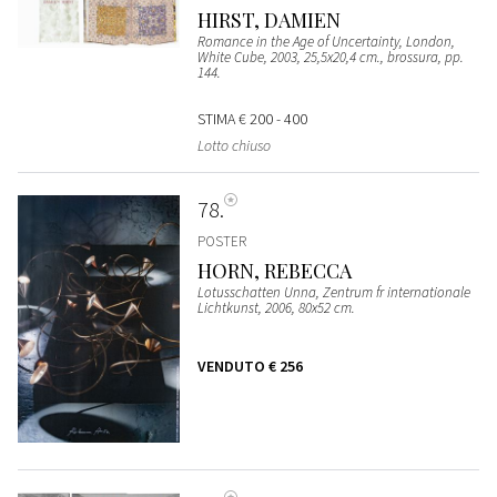
HIRST, DAMIEN
Romance in the Age of Uncertainty, London,
White Cube, 2003, 25,5x20,4 cm., brossura, pp.
144.
STIMA
€ 200 - 400
Lotto chiuso
78
POSTER
HORN, REBECCA
Lotusschatten Unna, Zentrum fr internationale
Lichtkunst, 2006, 80x52 cm.
VENDUTO
€ 256