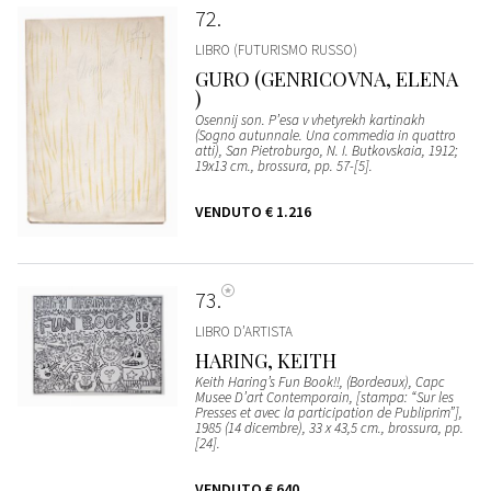
72
LIBRO (FUTURISMO RUSSO)
GURO (GENRICOVNA, ELENA
)
Osennij son. P’esa v vhetyrekh kartinakh
(Sogno autunnale. Una commedia in quattro
atti), San Pietroburgo, N. I. Butkovskaia, 1912;
19x13 cm., brossura, pp. 57-[5].
VENDUTO
€ 1.216
73
LIBRO D’ARTISTA
HARING, KEITH
Keith Haring’s Fun Book!!, (Bordeaux), Capc
Musee D’art Contemporain, [stampa: “Sur les
Presses et avec la participation de Publiprim”],
1985 (14 dicembre), 33 x 43,5 cm., brossura, pp.
[24].
VENDUTO
€ 640