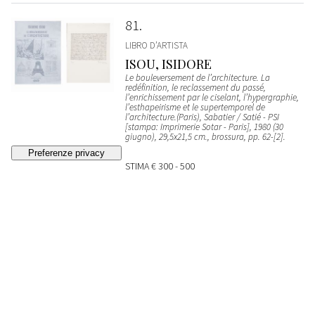
81
LIBRO D’ARTISTA
ISOU, ISIDORE
Le bouleversement de l’architecture. La
redéfinition, le reclassement du passé,
l’enrichissement par le ciselant, l’hypergraphie,
l’esthapeirisme et le supertemporel de
l’architecture.(Paris), Sabatier / Satié - PSI
[stampa: Imprimerie Sotar - Paris], 1980 (30
giugno), 29,5x21,5 cm., brossura, pp. 62-[2].
STIMA
€ 300 - 500
Lotto chiuso
82
LIBRO D’ARTISTA
Die Geschichte vom teuren BrotSt. Gallen, Erker-
Presse, 1972, 39,5x29,5 cm, portfolio con
custodia originale.
VENDUTO
€ 1.216