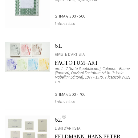
STIMA
€ 300 - 500
Lotto chiuso
61
RIVISTE D’ARTISTA
FACTOTUM-ART
nn. 1 - 7 [tutto il pubblicato], Calaone - Baone
(Padova), Edizioni Factotum-Art [n. 7: Isaia
Mabellini Editore], 1977 - 1979, 7 fascicoli 27x21
cm.
STIMA
€ 500 - 700
Lotto chiuso
62
LIBRI D’ARTISTA
FELDMANN, HANS PETER