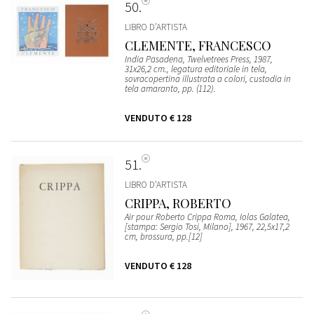
50
LIBRO D’ARTISTA
CLEMENTE, FRANCESCO
India Pasadena, Twelvetrees Press, 1987,
31x26,2 cm., legatura editoriale in tela,
sovracopertina illustrata a colori, custodia in
tela amaranto, pp. (112).
VENDUTO
€ 128
51
LIBRO D’ARTISTA
CRIPPA, ROBERTO
Air pour Roberto Crippa Roma, Iolas Galatea,
[stampa: Sergio Tosi, Milano], 1967, 22,5x17,2
cm, brossura, pp.[12]
VENDUTO
€ 128