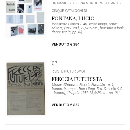
UN MANIFESTO - UNA MONOGRAFIA D’ARTE -
CINQUE CATALOGHI DI
FONTANA, LUCIO
Manifiesto Blanco 1946, senza luogo, senza
editore, [1960 ca.], 22,5x25 cm., brossura a fogli
doppi sciolti, pp. [8].
VENDUTO
€ 384
67
RIVISTE (FUTURISMO)
FRECCIA FUTURISTA
15nale d’Antitutto Freccia Futurista - n. 1,
Milano, [stampa: Tipo-Litogr. Fed. Saccetti & C.
- Milano], 19 aprile 1917, 35,4x25 cm., pp. [8 ].
VENDUTO
€ 832