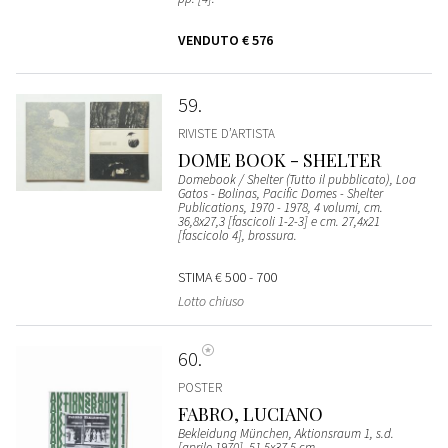
VENDUTO
€ 576
59
RIVISTE D’ARTISTA
DOME BOOK - SHELTER
Domebook / Shelter (Tutto il pubblicato), Loa
Gatos - Bolinas, Pacific Domes - Shelter
Publications, 1970 - 1978, 4 volumi, cm.
36,8x27,3 [fascicoli 1-2-3] e cm. 27,4x21
[fascicolo 4], brossura.
STIMA
€ 500 - 700
Lotto chiuso
60
POSTER
FABRO, LUCIANO
Bekleidung München, Aktionsraum 1, s.d.
[aprile 1970], 51,5x37,5 cm.