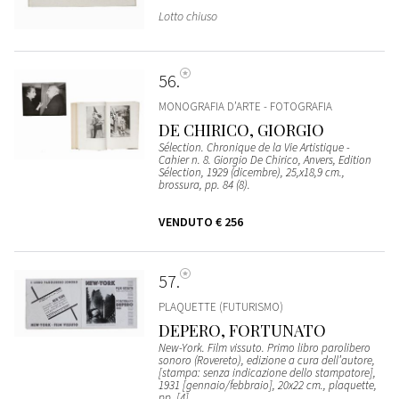
Lotto chiuso
56
MONOGRAFIA D’ARTE - FOTOGRAFIA
DE CHIRICO, GIORGIO
Sélection. Chronique de la Vie Artistique -
Cahier n. 8. Giorgio De Chirico, Anvers, Edition
Sélection, 1929 (dicembre), 25,x18,9 cm.,
brossura, pp. 84 (8).
VENDUTO
€ 256
57
PLAQUETTE (FUTURISMO)
DEPERO, FORTUNATO
New-York. Film vissuto. Primo libro parolibero
sonoro (Rovereto), edizione a cura dell’autore,
[stampa: senza indicazione dello stampatore],
1931 [gennaio/febbraio], 20x22 cm., plaquette,
pp. [4].