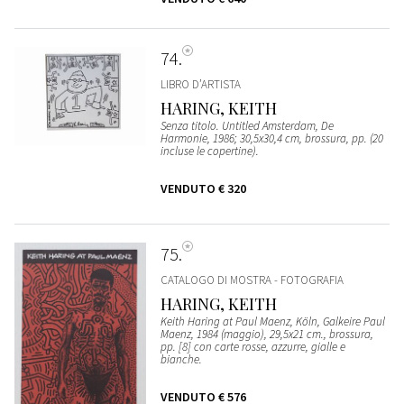
74
LIBRO D’ARTISTA
HARING, KEITH
Senza titolo. Untitled Amsterdam, De
Harmonie, 1986; 30,5x30,4 cm, brossura, pp. (20
incluse le copertine).
VENDUTO
€ 320
75
CATALOGO DI MOSTRA - FOTOGRAFIA
HARING, KEITH
Keith Haring at Paul Maenz, Köln, Galkeire Paul
Maenz, 1984 (maggio), 29,5x21 cm., brossura,
pp. [8] con carte rosse, azzurre, gialle e
bianche.
VENDUTO
€ 576