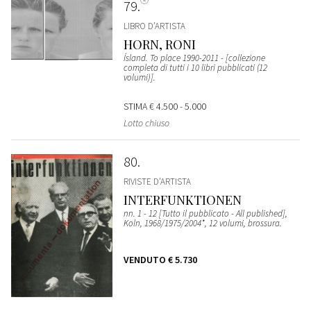
79
LIBRO D’ARTISTA
HORN, RONI
Ísland. To place 1990-2011 - [collezione
completa di tutti i 10 libri pubblicati (12
volumi)].
STIMA
€ 4.500 - 5.000
Lotto chiuso
80
RIVISTE D’ARTISTA
INTERFUNKTIONEN
nn. 1 - 12 [Tutto il pubblicato - All published],
Koln, 1968/1975/2004*, 12 volumi, brossura.
VENDUTO
€ 5.730