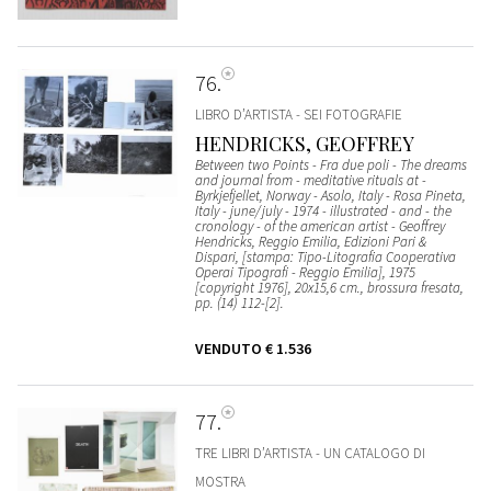
76
LIBRO D’ARTISTA - SEI FOTOGRAFIE
HENDRICKS, GEOFFREY
Between two Points - Fra due poli - The dreams
and journal from - meditative rituals at -
Byrkjefjellet, Norway - Asolo, Italy - Rosa Pineta,
Italy - june/july - 1974 - illustrated - and - the
cronology - of the american artist - Geoffrey
Hendricks, Reggio Emilia, Edizioni Pari &
Dispari, [stampa: Tipo-Litografia Cooperativa
Operai Tipografi - Reggio Emilia], 1975
[copyright 1976], 20x15,6 cm., brossura fresata,
pp. (14) 112-[2].
VENDUTO
€ 1.536
77
TRE LIBRI D’ARTISTA - UN CATALOGO DI
MOSTRA