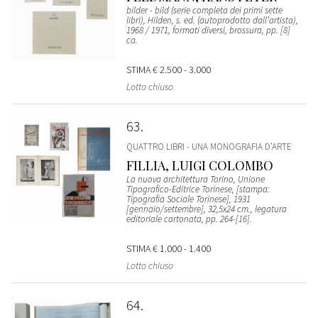
bilder - bild (serie completa dei primi sette
libri), Hilden, s. ed. (autoprodotto dall’artista),
1968 / 1971, formati diversi, brossura, pp. [8]
ca.
STIMA
€ 2.500 - 3.000
Lotto chiuso
63
QUATTRO LIBRI - UNA MONOGRAFIA D’ARTE
FILLIA, LUIGI COLOMBO
La nuova architettura Torino, Unione
Tipografico-Editrice Torinese, [stampa:
Tipografia Sociale Torinese], 1931
[gennaio/settembre], 32,5x24 cm., legatura
editoriale cartonata, pp. 264-[16].
STIMA
€ 1.000 - 1.400
Lotto chiuso
64