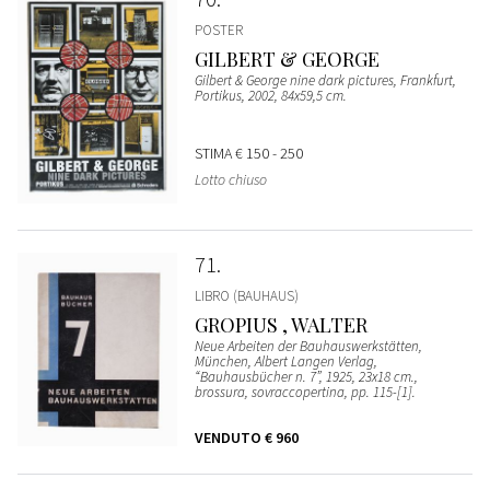
POSTER
GILBERT & GEORGE
Gilbert & George nine dark pictures, Frankfurt,
Portikus, 2002, 84x59,5 cm.
STIMA
€ 150 - 250
Lotto chiuso
71
LIBRO (BAUHAUS)
GROPIUS , WALTER
Neue Arbeiten der Bauhauswerkstätten,
München, Albert Langen Verlag,
“Bauhausbücher n. 7”, 1925, 23x18 cm.,
brossura, sovraccopertina, pp. 115-[1].
VENDUTO
€ 960