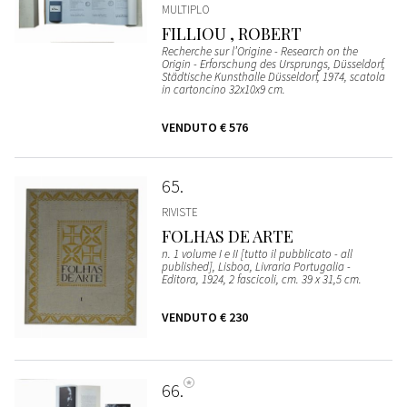
MULTIPLO
FILLIOU , ROBERT
Recherche sur l’Origine - Research on the
Origin - Erforschung des Ursprungs, Düsseldorf,
Städtische Kunsthalle Düsseldorf, 1974, scatola
in cartoncino 32x10x9 cm.
VENDUTO
€ 576
65
RIVISTE
FOLHAS DE ARTE
n. 1 volume I e II [tutto il pubblicato - all
published], Lisboa, Livraria Portugalia -
Editora, 1924, 2 fascicoli, cm. 39 x 31,5 cm.
VENDUTO
€ 230
66