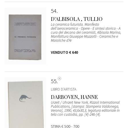
54
D'ALBISOLA , TULLIO
La ceramica futurista. Manifesto
dell’aeroceramica - Opere - E sintesi storica - A
cura del decano dei ceramisti, Albisola Marina,
Manifattura Giuseppe Mazzotti - Ceramiche e
Maioliche d’Ar
VENDUTO
€ 640
55
LIBRO D’ARTISTA
DARBOVEN, HANNE
Urzeit / Uhrzeit New York, Rizzoli International
Publications, [stampa: Stamperia Valdonega,
Verona], 1990, 43,6x30,3, legatura editoriale in
tela con custodia, pp. [4]-246-[4].
STIMA
€ 500 - 700