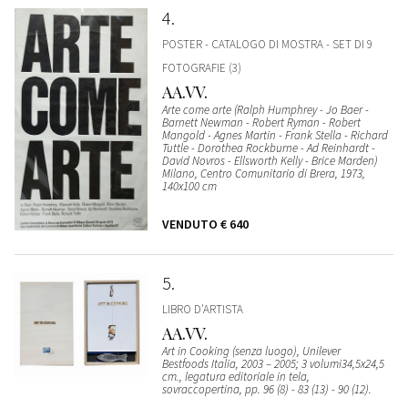
4
POSTER - CATALOGO DI MOSTRA - SET DI 9
FOTOGRAFIE (3)
AA.VV.
Arte come arte (Ralph Humphrey - Jo Baer -
Barnett Newman - Robert Ryman - Robert
Mangold - Agnes Martin - Frank Stella - Richard
Tuttle - Dorothea Rockburne - Ad Reinhardt -
David Novros - Ellsworth Kelly - Brice Marden)
Milano, Centro Comunitario di Brera, 1973,
140x100 cm
VENDUTO
€ 640
5
LIBRO D'ARTISTA
AA.VV.
Art in Cooking (senza luogo), Unilever
Bestfoods Italia, 2003 – 2005; 3 volumi34,5x24,5
cm., legatura editoriale in tela,
sovraccopertina, pp. 96 (8) - 83 (13) - 90 (12).