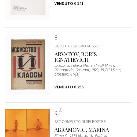
VENDUTO
€ 141
8
LIBRO (FUTURISMO RUSSO)
ARVATOV, BORIS
IGNATIEVICH
Isskusstvo i klassi [Arte e classi] Mosca -
Pietrogrado, Gosizdat, 1923, 15,7x23,5 cm,
brossura, 87-[1]
VENDUTO
€ 256
9
SET COMPLETO DI SEI POSTER
ABRAMOVIC, MARINA
Ritmo 4 - 1974 [Rhytm 4], Padova,