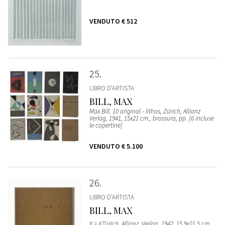
VENDUTO
€ 512
25
LIBRO D’ARTISTA
BILL, MAX
Max Bill: 10 original - lithos, Zürich, Allianz
Verlag, 1941, 15x21 cm., brossura, pp. [6 incluse
le copertine]
VENDUTO
€ 5.100
26
LIBRO D’ARTISTA
BILL, MAX
X = XZürich, Allianz, Verlag, 1942, 15,9x21,5 cm.