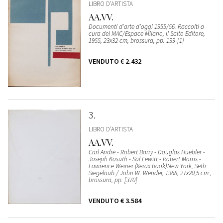
LIBRO D'ARTISTA
AA.VV.
Documenti d’arte d’oggi 1955/56. Raccolti a
cura del MAC/Espace Milano, Il Salto Editore,
1955, 23x32 cm, brossura, pp. 139-[1]
VENDUTO
€ 2.432
3
LIBRO D'ARTISTA
AA.VV.
Carl Andre - Robert Barry - Douglas Huebler -
Joseph Kosuth - Sol Lewitt - Robert Morris -
Lawrence Weiner (Xerox book)New York, Seth
Siegelaub / John W. Wender, 1968, 27x20,5 cm.,
brossura, pp. [370]
VENDUTO
€ 3.584