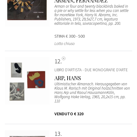
ARMAN, FERNANDEZ
Arman or four and twenty blackbirds baked in
a pie or why settle for less when you can settle
for moreNew York, Harry N. Abrams, Inc.
Publishers, 1973, 29,5x27,7 cm, legatura
editoriale in tela, sovracopertina, pp. 200.
STIMA
€ 300 - 500
Lotto chiuso
12
LIBRO D’ARTISTA - DUE MONOGRAFIE D’ARTE
ARP, HANS
Ultimistischer Almanach. Herausgegeben von
Klaus M. Rarisch mit Original holzschnitten von
Hans Arp und Raoul HaussmannKöln,
Wolfgang Hake Verlag, 1965, 20,2x15 cm, pp.
110
VENDUTO
€ 320
13