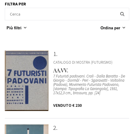
FILTRA PER
Più filtri
Ordina per
1
CATALOGO DI MOSTRA (FUTURISMO)
AA.VV.
7 Futuristi padovani. Crali - Dalla Baratta - De
Giorgio - Dormàl - Peri - Sgaravatti - Voltolina
(Padova), Movimento Futurista Padovano,
[stampa: Tipografia La Garangola], 1931,
17x12,3 cm., brossura, pp. [24]
VENDUTO
€ 230
2