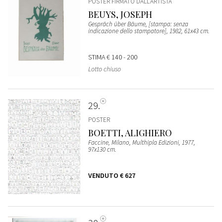
POSTER FIRMATO DALL’ARTISTA
BEUYS, JOSEPH
Gespräch über Bäume, [stampa: senza
indicazione dello stampatore], 1982, 61x43 cm.
STIMA
€ 140 - 200
Lotto chiuso
29
POSTER
BOETTI, ALIGHIERO
Faccine, Milano, Multhipla Edizioni, 1977,
97x130 cm.
VENDUTO
€ 627