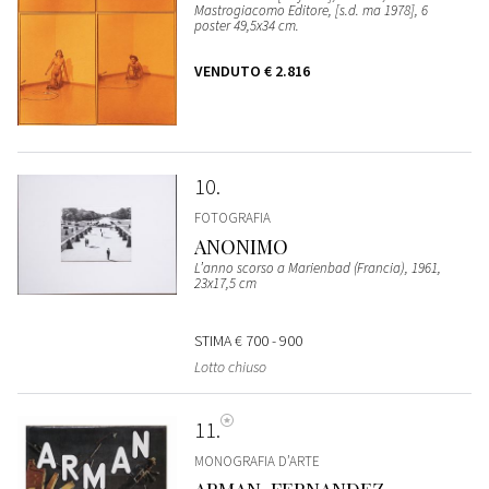
Mastrogiacomo Editore, [s.d. ma 1978], 6
poster 49,5x34 cm.
VENDUTO
€ 2.816
10
FOTOGRAFIA
ANONIMO
L’anno scorso a Marienbad (Francia), 1961,
23x17,5 cm
STIMA
€ 700 - 900
Lotto chiuso
11
MONOGRAFIA D’ARTE