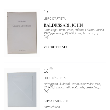
17
LIBRO D’ARTISTA
BALDESSARI, JOHN
Choosing: Green Beans, Milano, Edizioni Toselli,
1972 [gennaio], 29,5x20,7 cm., brossura, pp.
[28].
VENDUTO
€ 512
18
LIBRO D’ARTISTA
Selvaggina, (Milano), Vanni Scheiwiller, 1986,
42,5x35,4 cm, cartella editoriale, custodia, p.
[52].
STIMA
€ 500 - 700
Lotto chiuso