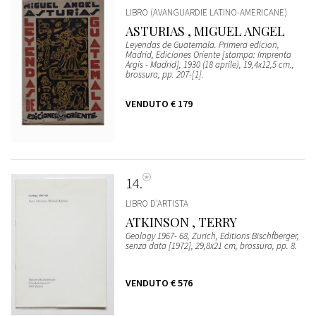
LIBRO (AVANGUARDIE LATINO-AMERICANE)
ASTURIAS , MIGUEL ANGEL
Leyendas de Guatemala. Primera edicion,
Madrid, Ediciones Oriente [stampa: Imprenta
Argis - Madrid], 1930 (18 aprile), 19,4x12,5 cm.,
brossura, pp. 207-[1].
VENDUTO
€ 179
14
LIBRO D'ARTISTA
ATKINSON , TERRY
Geology 1967- 68, Zurich, Editions Bischfberger,
senza data [1972], 29,8x21 cm, brossura, pp. 8.
VENDUTO
€ 576