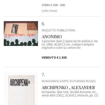
STIMA
€ 300 - 500
Lotto chiuso
6
MAQUETTE PUBBLICITARIA
ANONIMO
3 groschen Oper [L’opera da tre soldi](s.d. ma
ca. 1930), 40,3x57,5 cm., collage e tempera
originale a colori su cartoncino
VENDUTO
€ 1.920
7
MONOGRAFIA D’ARTE (FUTURISMO RUSSO)
ARCHIPENKO , ALEXANDER
Archipenko, New York, Société Anonyme, Inc.,
senza data [1921], 25,5x16,5, brossura, pp. [12