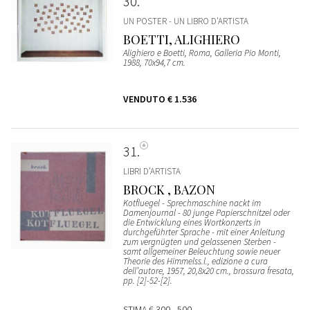
30
UN POSTER - UN LIBRO D’ARTISTA
BOETTI, ALIGHIERO
Alighiero e Boetti, Roma, Galleria Pio Monti,
1988, 70x94,7 cm.
VENDUTO
€ 1.536
31
LIBRI D’ARTISTA
BROCK , BAZON
Kotfluegel - Sprechmaschine nackt im
Damenjournal - 80 junge Papierschnitzel oder
die Entwicklung eines Wortkonzerts in
durchgeführter Sprache - mit einer Anleitung
zum vergnügten und gelassenen Sterben -
samt allgemeiner Beleuchtung sowie neuer
Theorie des Himmelss.l., edizione a cura
dell’autore, 1957, 20,8x20 cm., brossura fresata,
pp. [2]-52-[2].
STIMA
€ 300 - 500