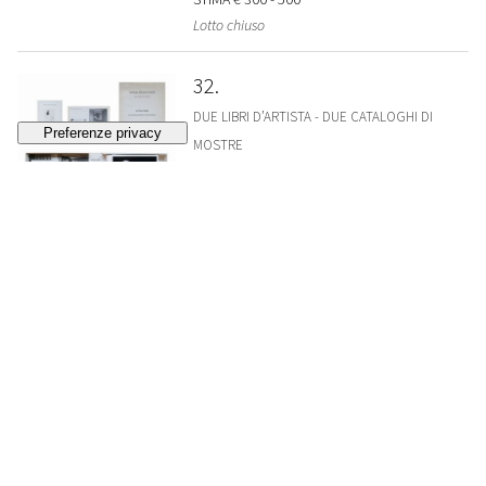
Lotto chiuso
32
DUE LIBRI D’ARTISTA - DUE CATALOGHI DI
MOSTRE
BROODTHAERS, MARCEL
Marcel Broodthaers - Catalogue / Catalogus
Bruxelles, Société des Expositions du Palais des
Beaux-Arts, 1974, 30,5x23,5 cm., brossura, pp.
75-[3].
STIMA
€ 800 - 1.000
Lotto chiuso
33
MULTIPLO FIRMATO DALL’ARTISTA
BURGIN, VICTOR
Per ogni gruppo… s.l. (Italia), 1971, 29,5x21 cm.