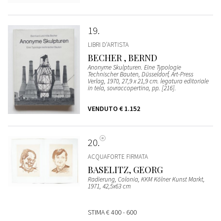
19
LIBRI D’ARTISTA
BECHER , BERND
Anonyme Skulpturen. Eine Typologie
Technischer Bauten, Düsseldorf, Art-Press
Verlag, 1970, 27,9 x 21,9 cm. legatura editoriale
in tela, sovraccopertina, pp. [216].
VENDUTO
€ 1.152
20
ACQUAFORTE FIRMATA
BASELITZ, GEORG
Radierung, Colonia, KKM Kölner Kunst Markt,
1971, 42,5x63 cm
STIMA
€ 400 - 600