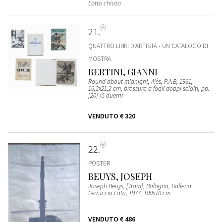
Lotto chiuso
21
QUATTRO LIBRI D’ARTISTA - UN CATALOGO DI
MOSTRA
BERTINI, GIANNI
Round about midnight, Alès, P.A.B, 1961,
16,2x21,2 cm, brossura a fogli doppi sciolti, pp.
[20] [5 duern]
VENDUTO
€ 320
22
POSTER
BEUYS, JOSEPH
Joseph Beuys, [Tram], Bologna, Galleria
Ferruccio Fata, 1977, 100x70 cm.
VENDUTO
€ 486