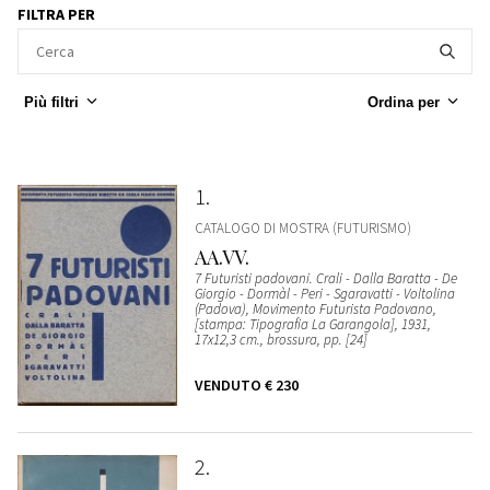
FILTRA PER
Più filtri
Ordina per
1
CATALOGO DI MOSTRA (FUTURISMO)
AA.VV.
7 Futuristi padovani. Crali - Dalla Baratta - De
Giorgio - Dormàl - Peri - Sgaravatti - Voltolina
(Padova), Movimento Futurista Padovano,
[stampa: Tipografia La Garangola], 1931,
17x12,3 cm., brossura, pp. [24]
VENDUTO
€ 230
2