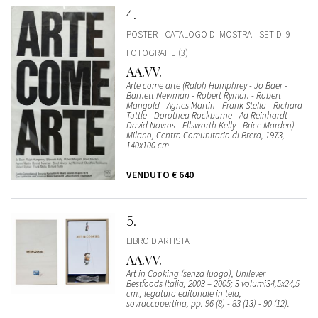
4
POSTER - CATALOGO DI MOSTRA - SET DI 9
FOTOGRAFIE (3)
AA.VV.
Arte come arte (Ralph Humphrey - Jo Baer -
Barnett Newman - Robert Ryman - Robert
Mangold - Agnes Martin - Frank Stella - Richard
Tuttle - Dorothea Rockburne - Ad Reinhardt -
David Novros - Ellsworth Kelly - Brice Marden)
Milano, Centro Comunitario di Brera, 1973,
140x100 cm
VENDUTO
€ 640
5
LIBRO D'ARTISTA
AA.VV.
Art in Cooking (senza luogo), Unilever
Bestfoods Italia, 2003 – 2005; 3 volumi34,5x24,5
cm., legatura editoriale in tela,
sovraccopertina, pp. 96 (8) - 83 (13) - 90 (12).