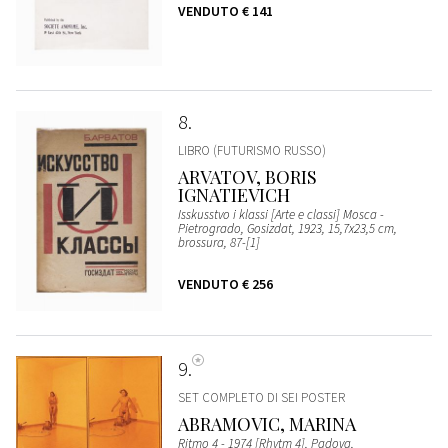
VENDUTO
€ 141
8
LIBRO (FUTURISMO RUSSO)
ARVATOV, BORIS
IGNATIEVICH
Isskusstvo i klassi [Arte e classi] Mosca -
Pietrogrado, Gosizdat, 1923, 15,7x23,5 cm,
brossura, 87-[1]
VENDUTO
€ 256
9
SET COMPLETO DI SEI POSTER
ABRAMOVIC, MARINA
Ritmo 4 - 1974 [Rhytm 4], Padova,