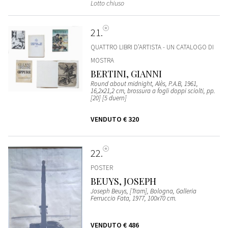
Lotto chiuso
21
QUATTRO LIBRI D’ARTISTA - UN CATALOGO DI
MOSTRA
BERTINI, GIANNI
Round about midnight, Alès, P.A.B, 1961,
16,2x21,2 cm, brossura a fogli doppi sciolti, pp.
[20] [5 duern]
VENDUTO
€ 320
22
POSTER
BEUYS, JOSEPH
Joseph Beuys, [Tram], Bologna, Galleria
Ferruccio Fata, 1977, 100x70 cm.
VENDUTO
€ 486