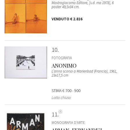
Mastrogiacomo Editore, [s.d. ma 1978], 6
poster 49,5x34 cm.
VENDUTO
€ 2.816
10
FOTOGRAFIA
ANONIMO
L’anno scorso a Marienbad (Francia), 1961,
23x17,5 cm
STIMA
€ 700 - 900
Lotto chiuso
11
MONOGRAFIA D’ARTE