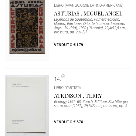
LIBRO (AVANGUARDIE LATINO-AMERICANE)
ASTURIAS , MIGUEL ANGEL
Leyendas de Guatemala. Primera edicion,
Madrid, Ediciones Oriente [stampa: Imprenta
Argis - Madrid], 1930 (18 aprile), 19,4x12,5 cm.,
brossura, pp. 207-[1].
VENDUTO
€ 179
14
LIBRO D'ARTISTA
ATKINSON , TERRY
Geology 1967- 68, Zurich, Editions Bischfberger,
senza data [1972], 29,8x21 cm, brossura, pp. 8.
VENDUTO
€ 576