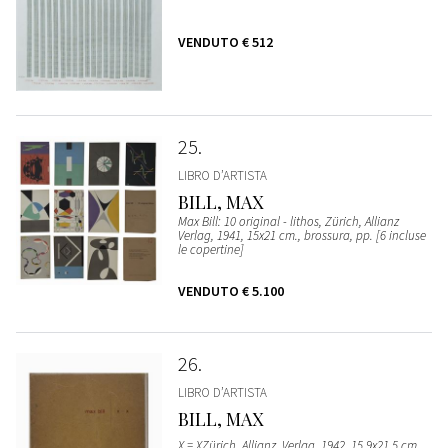
VENDUTO
€ 512
25
LIBRO D’ARTISTA
BILL, MAX
Max Bill: 10 original - lithos, Zürich, Allianz
Verlag, 1941, 15x21 cm., brossura, pp. [6 incluse
le copertine]
VENDUTO
€ 5.100
26
LIBRO D’ARTISTA
BILL, MAX
X = XZürich, Allianz, Verlag, 1942, 15,9x21,5 cm.