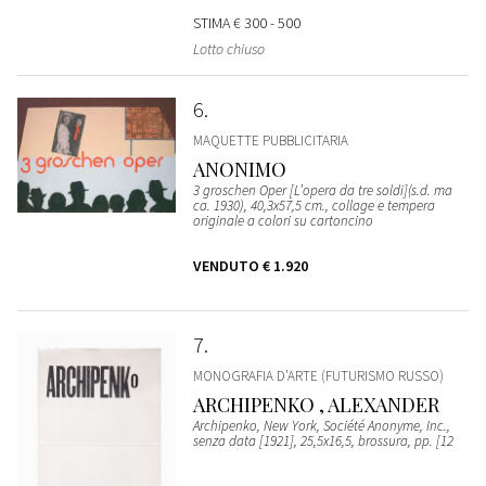
STIMA
€ 300 - 500
Lotto chiuso
6
MAQUETTE PUBBLICITARIA
ANONIMO
3 groschen Oper [L’opera da tre soldi](s.d. ma
ca. 1930), 40,3x57,5 cm., collage e tempera
originale a colori su cartoncino
VENDUTO
€ 1.920
7
MONOGRAFIA D’ARTE (FUTURISMO RUSSO)
ARCHIPENKO , ALEXANDER
Archipenko, New York, Société Anonyme, Inc.,
senza data [1921], 25,5x16,5, brossura, pp. [12