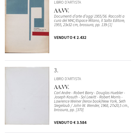
LIBRO D'ARTISTA
AA.VV.
Documenti d’arte d’oggi 1955/56. Raccolti a
cura del MAC/Espace Milano, Il Salto Editore,
1955, 23x32 cm, brossura, pp. 139-[1]
VENDUTO
€ 2.432
3
LIBRO D'ARTISTA
AA.VV.
Carl Andre - Robert Barry - Douglas Huebler -
Joseph Kosuth - Sol Lewitt - Robert Morris -
Lawrence Weiner (Xerox book)New York, Seth
Siegelaub / John W. Wender, 1968, 27x20,5 cm.,
brossura, pp. [370]
VENDUTO
€ 3.584