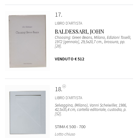
17
LIBRO D’ARTISTA
BALDESSARI, JOHN
Choosing: Green Beans, Milano, Edizioni Toselli,
1972 [gennaio], 29,5x20,7 cm., brossura, pp.
[28].
VENDUTO
€ 512
18
LIBRO D’ARTISTA
Selvaggina, (Milano), Vanni Scheiwiller, 1986,
42,5x35,4 cm, cartella editoriale, custodia, p.
[52].
STIMA
€ 500 - 700
Lotto chiuso