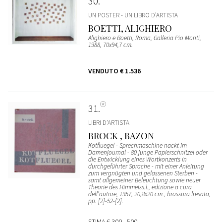
30
UN POSTER - UN LIBRO D’ARTISTA
BOETTI, ALIGHIERO
Alighiero e Boetti, Roma, Galleria Pio Monti,
1988, 70x94,7 cm.
VENDUTO
€ 1.536
31
LIBRI D’ARTISTA
BROCK , BAZON
Kotfluegel - Sprechmaschine nackt im
Damenjournal - 80 junge Papierschnitzel oder
die Entwicklung eines Wortkonzerts in
durchgeführter Sprache - mit einer Anleitung
zum vergnügten und gelassenen Sterben -
samt allgemeiner Beleuchtung sowie neuer
Theorie des Himmelss.l., edizione a cura
dell’autore, 1957, 20,8x20 cm., brossura fresata,
pp. [2]-52-[2].
STIMA
€ 300 - 500