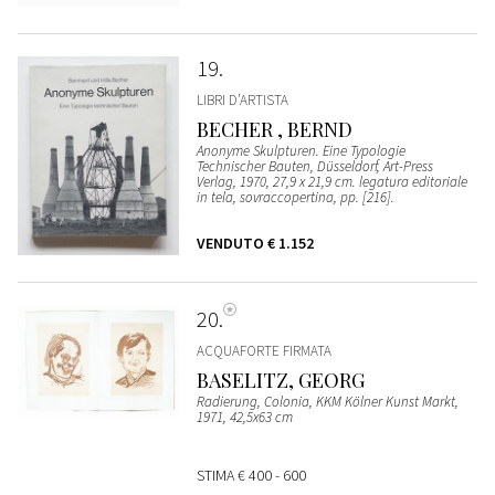
19
LIBRI D’ARTISTA
BECHER , BERND
Anonyme Skulpturen. Eine Typologie
Technischer Bauten, Düsseldorf, Art-Press
Verlag, 1970, 27,9 x 21,9 cm. legatura editoriale
in tela, sovraccopertina, pp. [216].
VENDUTO
€ 1.152
20
ACQUAFORTE FIRMATA
BASELITZ, GEORG
Radierung, Colonia, KKM Kölner Kunst Markt,
1971, 42,5x63 cm
STIMA
€ 400 - 600