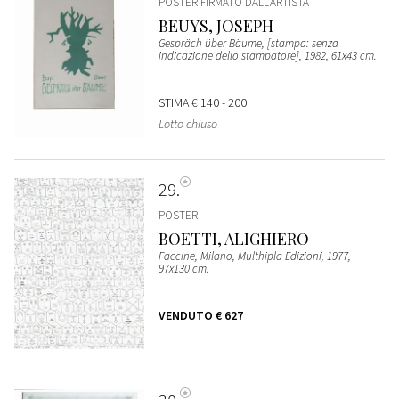
POSTER FIRMATO DALL’ARTISTA
BEUYS, JOSEPH
Gespräch über Bäume, [stampa: senza
indicazione dello stampatore], 1982, 61x43 cm.
STIMA
€ 140 - 200
Lotto chiuso
29
POSTER
BOETTI, ALIGHIERO
Faccine, Milano, Multhipla Edizioni, 1977,
97x130 cm.
VENDUTO
€ 627