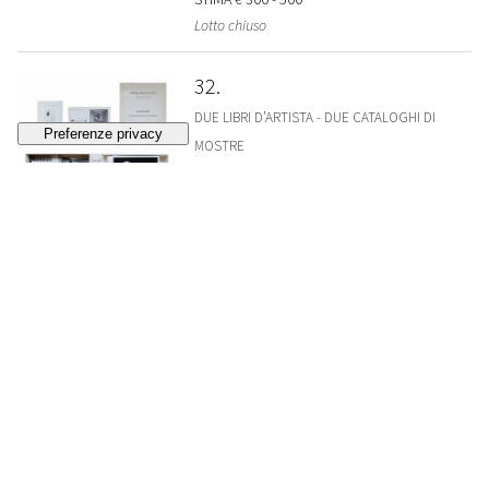
Lotto chiuso
32
DUE LIBRI D’ARTISTA - DUE CATALOGHI DI
MOSTRE
BROODTHAERS, MARCEL
Marcel Broodthaers - Catalogue / Catalogus
Bruxelles, Société des Expositions du Palais des
Beaux-Arts, 1974, 30,5x23,5 cm., brossura, pp.
75-[3].
STIMA
€ 800 - 1.000
Lotto chiuso
33
MULTIPLO FIRMATO DALL’ARTISTA
BURGIN, VICTOR
Per ogni gruppo… s.l. (Italia), 1971, 29,5x21 cm.