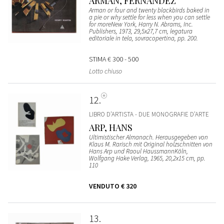
ARMAN, FERNANDEZ
Arman or four and twenty blackbirds baked in
a pie or why settle for less when you can settle
for moreNew York, Harry N. Abrams, Inc.
Publishers, 1973, 29,5x27,7 cm, legatura
editoriale in tela, sovracopertina, pp. 200.
STIMA
€ 300 - 500
Lotto chiuso
12
LIBRO D’ARTISTA - DUE MONOGRAFIE D’ARTE
ARP, HANS
Ultimistischer Almanach. Herausgegeben von
Klaus M. Rarisch mit Original holzschnitten von
Hans Arp und Raoul HaussmannKöln,
Wolfgang Hake Verlag, 1965, 20,2x15 cm, pp.
110
VENDUTO
€ 320
13