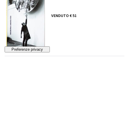
VENDUTO
€ 51
226
PICASSO, PABLO
Picasso à Antibes
STIMA
€ 30 - 60
Lotto chiuso
227