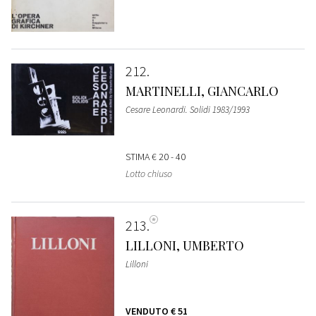
212
MARTINELLI, GIANCARLO
Cesare Leonardi. Solidi 1983/1993
STIMA
€ 20 - 40
Lotto chiuso
213
LILLONI, UMBERTO
Lilloni
VENDUTO
€ 51