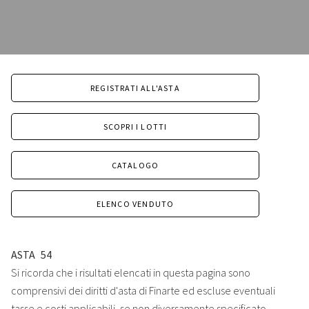
REGISTRATI ALL'ASTA
SCOPRI I LOTTI
CATALOGO
ELENCO VENDUTO
ASTA
54
Si ricorda che i risultati elencati in questa pagina sono
comprensivi dei diritti d'asta di Finarte ed escluse eventuali
tasse e costi applicabili, se non diversamente specificato.