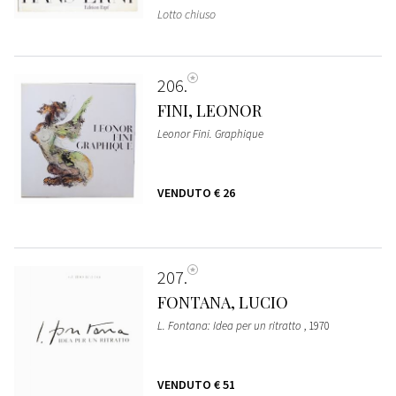
Lotto chiuso
206
FINI, LEONOR
Leonor Fini. Graphique
VENDUTO
€ 26
207
FONTANA, LUCIO
L. Fontana: Idea per un ritratto
, 1970
VENDUTO
€ 51